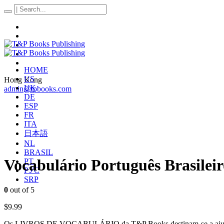
HOME
US
Hong Kong
UK
admin@tpbooks.com
DE
ESP
FR
ITA
日本語
NL
BRASIL
Vocabulário Português Brasilei
PT
РУС
SRP
0
out of 5
$
9.99
Os LIVROS DE VOCABULÁRIO da T&P Books destinam-se a ajudar a apr