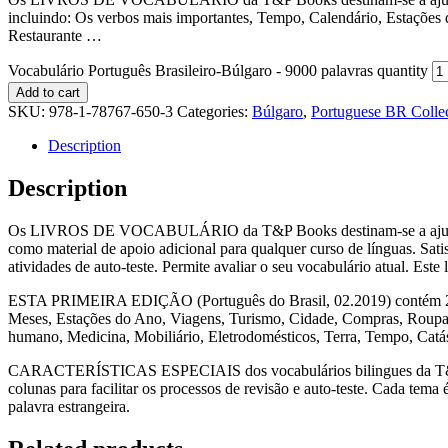
incluindo: Os verbos mais importantes, Tempo, Calendário, Estações
Restaurante …
Vocabulário Português Brasileiro-Búlgaro - 9000 palavras quantity
Add to cart
SKU:
978-1-78767-650-3
Categories:
Búlgaro
,
Portuguese BR Colle
Description
Description
Os LIVROS DE VOCABULÁRIO da T&P Books destinam-se a ajudar a ap
como material de apoio adicional para qualquer curso de línguas. Sati
atividades de auto-teste. Permite avaliar o seu vocabulário atual. Est
ESTA PRIMEIRA EDIÇÃO (Português do Brasil, 02.2019) contém 256 t
Meses, Estações do Ano, Viagens, Turismo, Cidade, Compras, Roupas 
humano, Medicina, Mobiliário, Eletrodomésticos, Terra, Tempo, Catá
CARACTERÍSTICAS ESPECIAIS dos vocabulários bilingues da T&P Book
colunas para facilitar os processos de revisão e auto-teste. Cada tem
palavra estrangeira.