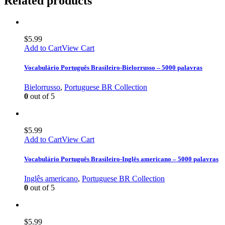
Related products
$
5.99
Add to Cart
View Cart
Vocabulário Português Brasileiro-Bielorrusso – 5000 palavras
Bielorrusso
,
Portuguese BR Collection
0
out of 5
$
5.99
Add to Cart
View Cart
Vocabulário Português Brasileiro-Inglês americano – 5000 palavras
Inglês americano
,
Portuguese BR Collection
0
out of 5
$
5.99