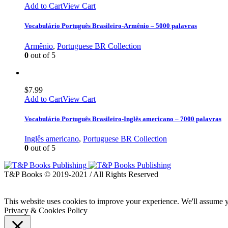
Add to Cart
View Cart
Vocabulário Português Brasileiro-Armênio – 5000 palavras
Armênio
,
Portuguese BR Collection
0
out of 5
$
7.99
Add to Cart
View Cart
Vocabulário Português Brasileiro-Inglês americano – 7000 palavras
Inglês americano
,
Portuguese BR Collection
0
out of 5
T&P Books © 2019-2021 / All Rights Reserved
This website uses cookies to improve your experience. We'll assume yo
Privacy & Cookies Policy