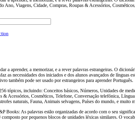
 do Ano, Viagens, Cidade, Compras, Roupas & Acessórios, Cosméticos, 
ction
render, a memorizar, e a rever palavras estrangeiras. O dicionári
sfaz as necessidades dos iniciados e dos alunos avançados de línguas est
e livro também pode ser usado por estrangeiros para aprender Português.
ópicos, incluindo: Conceitos básicos, Números, Unidades de medida,
& Acessórios, Cosméticos, Telefone, Conversação telefónica, Línguas 
strofes naturais, Fauna, Animais selvagens, Países do mundo, e muito 
s: As palavras estão organizadas de acordo com o seu significado,
a é composto por pequenos blocos de unidades léxicas similares. O voca