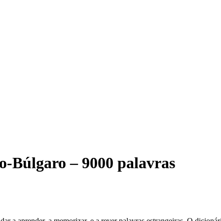
ro-Búlgaro – 9000 palavras
ender, a memorizar, e a rever palavras estrangeiras. O dicionário 