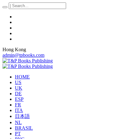
Hong Kong
admin@tpbooks.com
HOME
US
UK
DE
ESP
FR
ITA
日本語
NL
BRASIL
PT