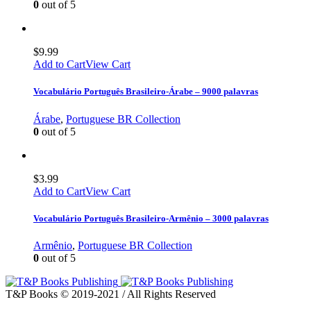
0
out of 5
$
9.99
Add to Cart
View Cart
Vocabulário Português Brasileiro-Árabe – 9000 palavras
Árabe
,
Portuguese BR Collection
0
out of 5
$
3.99
Add to Cart
View Cart
Vocabulário Português Brasileiro-Armênio – 3000 palavras
Armênio
,
Portuguese BR Collection
0
out of 5
T&P Books © 2019-2021 / All Rights Reserved