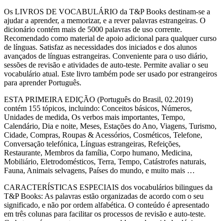
Os LIVROS DE VOCABULÁRIO da T&P Books destinam-se a
ajudar a aprender, a memorizar, e a rever palavras estrangeiras. O
dicionário contém mais de 5000 palavras de uso corrente.
Recomendado como material de apoio adicional para qualquer curso
de línguas. Satisfaz as necessidades dos iniciados e dos alunos
avançados de línguas estrangeiras. Conveniente para o uso diário,
sessões de revisão e atividades de auto-teste. Permite avaliar o seu
vocabulário atual. Este livro também pode ser usado por estrangeiros
para aprender Português.
ESTA PRIMEIRA EDIÇÃO (Português do Brasil, 02.2019)
contém 155 tópicos, incluindo: Conceitos básicos, Números,
Unidades de medida, Os verbos mais importantes, Tempo,
Calendário, Dia e noite, Meses, Estações do Ano, Viagens, Turismo,
Cidade, Compras, Roupas & Acessórios, Cosméticos, Telefone,
Conversação telefónica, Línguas estrangeiras, Refeições,
Restaurante, Membros da família, Corpo humano, Medicina,
Mobiliário, Eletrodomésticos, Terra, Tempo, Catástrofes naturais,
Fauna, Animais selvagens, Países do mundo, e muito mais …
CARACTERÍSTICAS ESPECIAIS dos vocabulários bilingues da
T&P Books: As palavras estão organizadas de acordo com o seu
significado, e não por ordem alfabética. O conteúdo é apresentado
em três colunas para facilitar os processos de revisão e auto-teste.