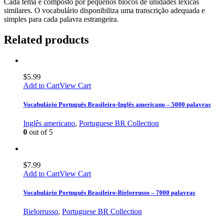
Cada tema é composto por pequenos blocos de unidades léxicas
similares. O vocabulário disponibiliza uma transcrição adequada e
simples para cada palavra estrangeira.
Related products
$
5.99
Add to Cart
View Cart
Vocabulário Português Brasileiro-Inglês americano – 5000 palavras
Inglês americano
,
Portuguese BR Collection
0
out of 5
$
7.99
Add to Cart
View Cart
Vocabulário Português Brasileiro-Bielorrusso – 7000 palavras
Bielorrusso
,
Portuguese BR Collection