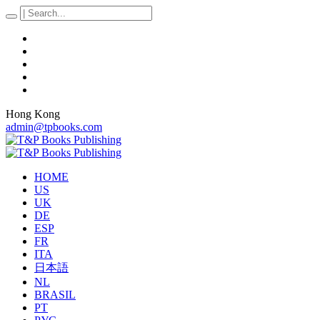
Hong Kong
admin@tpbooks.com
HOME
US
UK
DE
ESP
FR
ITA
日本語
NL
BRASIL
PT