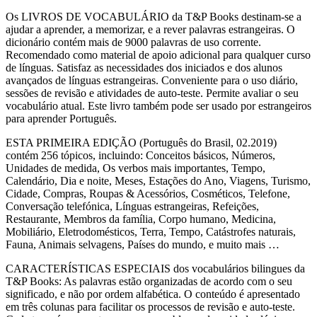
Os LIVROS DE VOCABULÁRIO da T&P Books destinam-se a
ajudar a aprender, a memorizar, e a rever palavras estrangeiras. O
dicionário contém mais de 9000 palavras de uso corrente.
Recomendado como material de apoio adicional para qualquer curso
de línguas. Satisfaz as necessidades dos iniciados e dos alunos
avançados de línguas estrangeiras. Conveniente para o uso diário,
sessões de revisão e atividades de auto-teste. Permite avaliar o seu
vocabulário atual. Este livro também pode ser usado por estrangeiros
para aprender Português.
ESTA PRIMEIRA EDIÇÃO (Português do Brasil, 02.2019)
contém 256 tópicos, incluindo: Conceitos básicos, Números,
Unidades de medida, Os verbos mais importantes, Tempo,
Calendário, Dia e noite, Meses, Estações do Ano, Viagens, Turismo,
Cidade, Compras, Roupas & Acessórios, Cosméticos, Telefone,
Conversação telefónica, Línguas estrangeiras, Refeições,
Restaurante, Membros da família, Corpo humano, Medicina,
Mobiliário, Eletrodomésticos, Terra, Tempo, Catástrofes naturais,
Fauna, Animais selvagens, Países do mundo, e muito mais …
CARACTERÍSTICAS ESPECIAIS dos vocabulários bilingues da
T&P Books: As palavras estão organizadas de acordo com o seu
significado, e não por ordem alfabética. O conteúdo é apresentado
em três colunas para facilitar os processos de revisão e auto-teste.