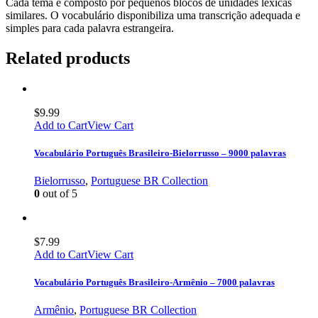
Cada tema é composto por pequenos blocos de unidades léxicas
similares. O vocabulário disponibiliza uma transcrição adequada e
simples para cada palavra estrangeira.
Related products
$
9.99
Add to Cart
View Cart
Vocabulário Português Brasileiro-Bielorrusso – 9000 palavras
Bielorrusso
,
Portuguese BR Collection
0
out of 5
$
7.99
Add to Cart
View Cart
Vocabulário Português Brasileiro-Armênio – 7000 palavras
Armênio
,
Portuguese BR Collection