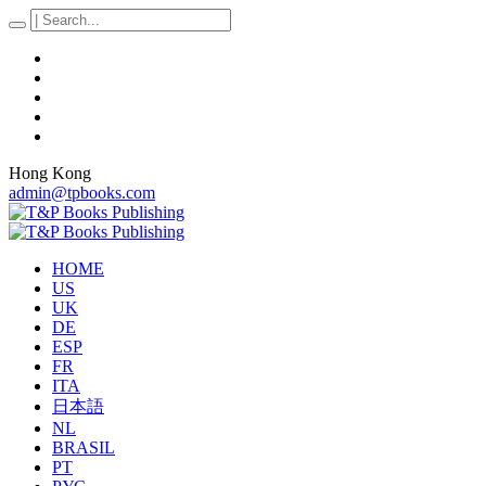
Hong Kong
admin@tpbooks.com
HOME
US
UK
DE
ESP
FR
ITA
日本語
NL
BRASIL
PT