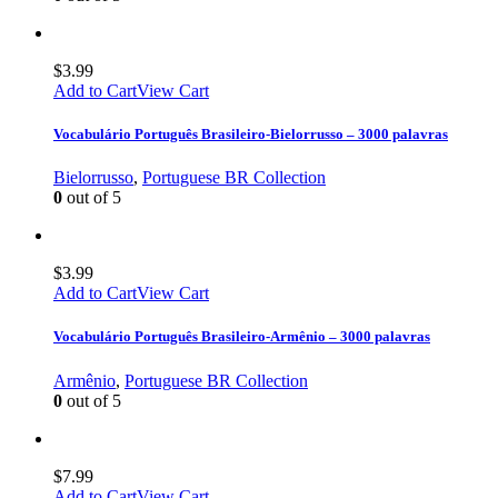
$
3.99
Add to Cart
View Cart
Vocabulário Português Brasileiro-Bielorrusso – 3000 palavras
Bielorrusso
,
Portuguese BR Collection
0
out of 5
$
3.99
Add to Cart
View Cart
Vocabulário Português Brasileiro-Armênio – 3000 palavras
Armênio
,
Portuguese BR Collection
0
out of 5
$
7.99
Add to Cart
View Cart