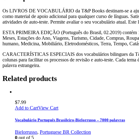
Os LIVROS DE VOCABULÁRIO da T&P Books destinam-se a ajudar a ap
como material de apoio adicional para qualquer curso de línguas. Sati
atividades de auto-teste. Permite avaliar o seu vocabulário atual. Est
ESTA PRIMEIRA EDIÇÃO (Português do Brasil, 02.2019) contém 101 t
Meses, Estações do Ano, Viagens, Turismo, Cidade, Compras, Roupas 
humano, Medicina, Mobiliário, Eletrodomésticos, Terra, Tempo, Catá
CARACTERÍSTICAS ESPECIAIS dos vocabulários bilingues da T&P Book
colunas para facilitar os processos de revisão e auto-teste. Cada tem
palavra estrangeira.
Related products
$
7.99
Add to Cart
View Cart
Vocabulário Português Brasileiro-Bielorrusso – 7000 palavras
Bielorrusso
,
Portuguese BR Collection
0
out of 5