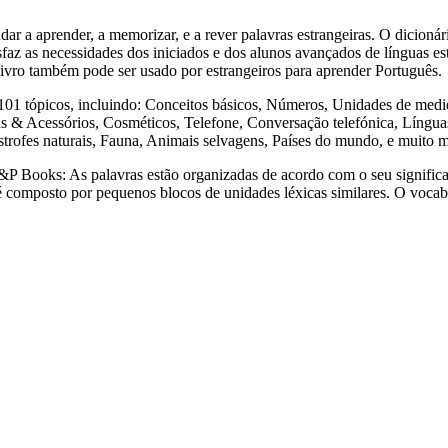
render, a memorizar, e a rever palavras estrangeiras. O dicionári
sfaz as necessidades dos iniciados e dos alunos avançados de línguas est
e livro também pode ser usado por estrangeiros para aprender Português.
ópicos, incluindo: Conceitos básicos, Números, Unidades de medida,
& Acessórios, Cosméticos, Telefone, Conversação telefónica, Línguas 
strofes naturais, Fauna, Animais selvagens, Países do mundo, e muito 
s: As palavras estão organizadas de acordo com o seu significado,
a é composto por pequenos blocos de unidades léxicas similares. O voca