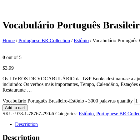
Vocabulário Português Brasileir
Home
/
Portuguese BR Collection
/
Estônio
/ Vocabulário Português B
0
out of 5
$
3.99
Os LIVROS DE VOCABULÁRIO da T&P Books destinam-se a ajudar a apr
incluindo: Os verbos mais importantes, Tempo, Calendário, Estações
Restaurante …
Vocabulário Português Brasileiro-Estônio - 3000 palavras quantity
Add to cart
SKU:
978-1-78767-790-6
Categories:
Estônio
,
Portuguese BR Collec
Description
Description