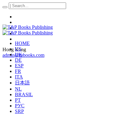
HOME
US
Hong Kong
UK
admin@tpbooks.com
DE
ESP
FR
ITA
日本語
NL
BRASIL
PT
РУС
SRP