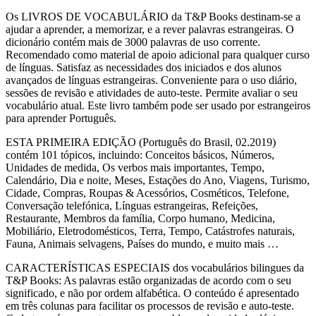
Os LIVROS DE VOCABULÁRIO da T&P Books destinam-se a
ajudar a aprender, a memorizar, e a rever palavras estrangeiras. O
dicionário contém mais de 3000 palavras de uso corrente.
Recomendado como material de apoio adicional para qualquer curso
de línguas. Satisfaz as necessidades dos iniciados e dos alunos
avançados de línguas estrangeiras. Conveniente para o uso diário,
sessões de revisão e atividades de auto-teste. Permite avaliar o seu
vocabulário atual. Este livro também pode ser usado por estrangeiros
para aprender Português.
ESTA PRIMEIRA EDIÇÃO (Português do Brasil, 02.2019)
contém 101 tópicos, incluindo: Conceitos básicos, Números,
Unidades de medida, Os verbos mais importantes, Tempo,
Calendário, Dia e noite, Meses, Estações do Ano, Viagens, Turismo,
Cidade, Compras, Roupas & Acessórios, Cosméticos, Telefone,
Conversação telefónica, Línguas estrangeiras, Refeições,
Restaurante, Membros da família, Corpo humano, Medicina,
Mobiliário, Eletrodomésticos, Terra, Tempo, Catástrofes naturais,
Fauna, Animais selvagens, Países do mundo, e muito mais …
CARACTERÍSTICAS ESPECIAIS dos vocabulários bilingues da
T&P Books: As palavras estão organizadas de acordo com o seu
significado, e não por ordem alfabética. O conteúdo é apresentado
em três colunas para facilitar os processos de revisão e auto-teste.