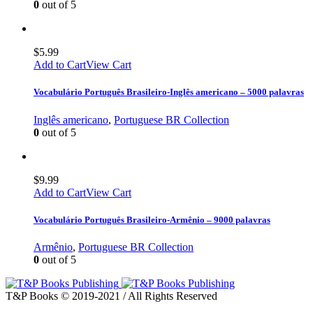
0
out of 5
$
5.99
Add to Cart
View Cart
Vocabulário Português Brasileiro-Inglês americano – 5000 palavras
Inglês americano
,
Portuguese BR Collection
0
out of 5
$
9.99
Add to Cart
View Cart
Vocabulário Português Brasileiro-Armênio – 9000 palavras
Armênio
,
Portuguese BR Collection
0
out of 5
T&P Books © 2019-2021 / All Rights Reserved