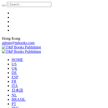
Hong Kong
admin@tpbooks.com
HOME
US
UK
DE
ESP
FR
ITA
日本語
NL
BRASIL
PT