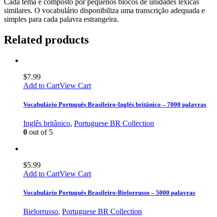
Cada tema é composto por pequenos blocos de unidades léxicas
similares. O vocabulário disponibiliza uma transcrição adequada e
simples para cada palavra estrangeira.
Related products
$
7.99
Add to Cart
View Cart
Vocabulário Português Brasileiro-Inglês britânico – 7000 palavras
Inglês britânico
,
Portuguese BR Collection
0
out of 5
$
5.99
Add to Cart
View Cart
Vocabulário Português Brasileiro-Bielorrusso – 5000 palavras
Bielorrusso
,
Portuguese BR Collection