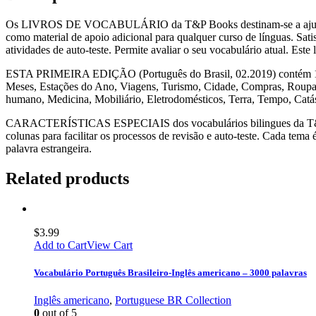
Os LIVROS DE VOCABULÁRIO da T&P Books destinam-se a ajudar a ap
como material de apoio adicional para qualquer curso de línguas. Sati
atividades de auto-teste. Permite avaliar o seu vocabulário atual. Est
ESTA PRIMEIRA EDIÇÃO (Português do Brasil, 02.2019) contém 101 t
Meses, Estações do Ano, Viagens, Turismo, Cidade, Compras, Roupas 
humano, Medicina, Mobiliário, Eletrodomésticos, Terra, Tempo, Catá
CARACTERÍSTICAS ESPECIAIS dos vocabulários bilingues da T&P Book
colunas para facilitar os processos de revisão e auto-teste. Cada tem
palavra estrangeira.
Related products
$
3.99
Add to Cart
View Cart
Vocabulário Português Brasileiro-Inglês americano – 3000 palavras
Inglês americano
,
Portuguese BR Collection
0
out of 5