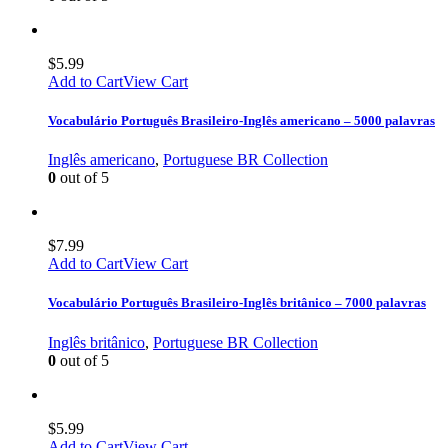
$
5.99
Add to Cart
View Cart
Vocabulário Português Brasileiro-Inglês americano – 5000 palavras
Inglês americano
,
Portuguese BR Collection
0
out of 5
$
7.99
Add to Cart
View Cart
Vocabulário Português Brasileiro-Inglês britânico – 7000 palavras
Inglês britânico
,
Portuguese BR Collection
0
out of 5
$
5.99
Add to Cart
View Cart