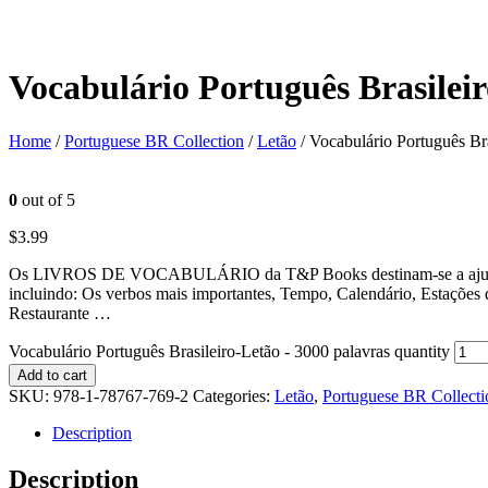
Vocabulário Português Brasileir
Home
/
Portuguese BR Collection
/
Letão
/ Vocabulário Português Bra
0
out of 5
$
3.99
Os LIVROS DE VOCABULÁRIO da T&P Books destinam-se a ajudar a apr
incluindo: Os verbos mais importantes, Tempo, Calendário, Estações
Restaurante …
Vocabulário Português Brasileiro-Letão - 3000 palavras quantity
Add to cart
SKU:
978-1-78767-769-2
Categories:
Letão
,
Portuguese BR Collecti
Description
Description