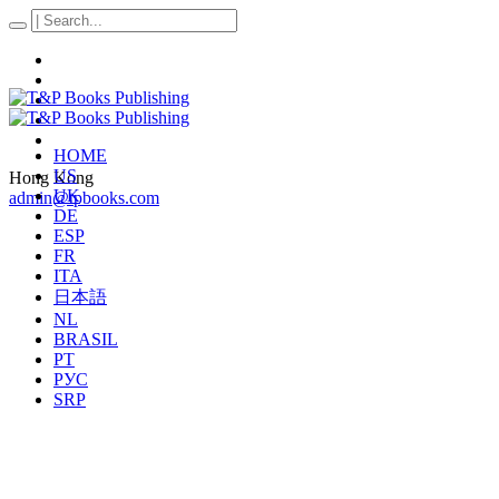
HOME
US
Hong Kong
UK
admin@tpbooks.com
DE
ESP
FR
ITA
日本語
NL
BRASIL
PT
РУС
SRP