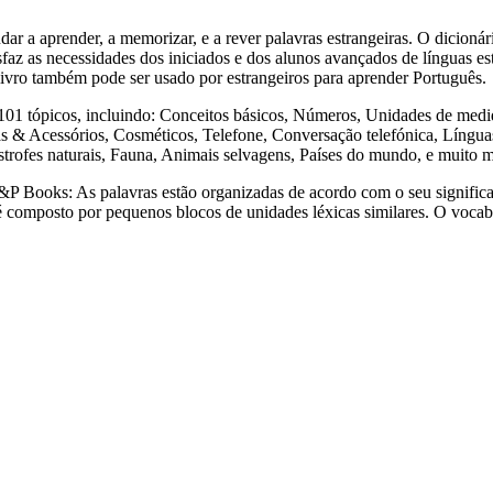
render, a memorizar, e a rever palavras estrangeiras. O dicionári
sfaz as necessidades dos iniciados e dos alunos avançados de línguas est
e livro também pode ser usado por estrangeiros para aprender Português.
ópicos, incluindo: Conceitos básicos, Números, Unidades de medida,
& Acessórios, Cosméticos, Telefone, Conversação telefónica, Línguas 
strofes naturais, Fauna, Animais selvagens, Países do mundo, e muito 
s: As palavras estão organizadas de acordo com o seu significado,
a é composto por pequenos blocos de unidades léxicas similares. O voca