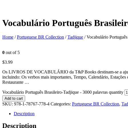
Vocabulário Português Brasileir
Home
/
Portuguese BR Collection
/
Tadjique
/ Vocabulário Português 
0
out of 5
$
3.99
Os LIVROS DE VOCABULÁRIO da T&P Books destinam-se a ajudar a apr
incluindo: Os verbos mais importantes, Tempo, Calendário, Estações
Restaurante …
Vocabulário Português Brasileiro-Tadjique - 3000 palavras quantity
Add to cart
SKU:
978-1-78767-778-4
Categories:
Portuguese BR Collection
,
Tad
Description
Description