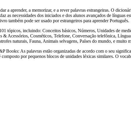
render, a memorizar, e a rever palavras estrangeiras. O dicionári
sfaz as necessidades dos iniciados e dos alunos avançados de línguas est
e livro também pode ser usado por estrangeiros para aprender Português.
ópicos, incluindo: Conceitos básicos, Números, Unidades de medida,
& Acessórios, Cosméticos, Telefone, Conversação telefónica, Línguas 
strofes naturais, Fauna, Animais selvagens, Países do mundo, e muito 
s: As palavras estão organizadas de acordo com o seu significado,
a é composto por pequenos blocos de unidades léxicas similares. O voca