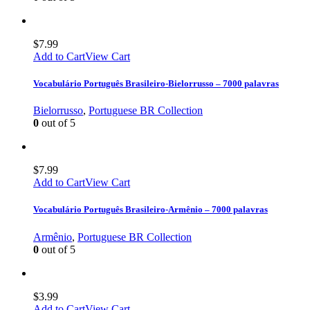
$
7.99
Add to Cart
View Cart
Vocabulário Português Brasileiro-Bielorrusso – 7000 palavras
Bielorrusso
,
Portuguese BR Collection
0
out of 5
$
7.99
Add to Cart
View Cart
Vocabulário Português Brasileiro-Armênio – 7000 palavras
Armênio
,
Portuguese BR Collection
0
out of 5
$
3.99
Add to Cart
View Cart