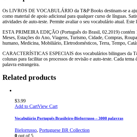
Os LIVROS DE VOCABULÁRIO da T&P Books destinam-se a ajudar a ap
como material de apoio adicional para qualquer curso de línguas. Sati
atividades de auto-teste. Permite avaliar o seu vocabulário atual. Est
ESTA PRIMEIRA EDIÇÃO (Português do Brasil, 02.2019) contém 101 t
Meses, Estações do Ano, Viagens, Turismo, Cidade, Compras, Roupas 
humano, Medicina, Mobiliário, Eletrodomésticos, Terra, Tempo, Catá
CARACTERÍSTICAS ESPECIAIS dos vocabulários bilingues da T&P Book
colunas para facilitar os processos de revisão e auto-teste. Cada tem
palavra estrangeira.
Related products
$
3.99
Add to Cart
View Cart
Vocabulário Português Brasileiro-Bielorrusso – 3000 palavras
Bielorrusso
,
Portuguese BR Collection
0
out of 5