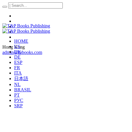
HOME
US
Hong Kong
UK
admin@tpbooks.com
DE
ESP
FR
ITA
日本語
NL
BRASIL
PT
РУС
SRP