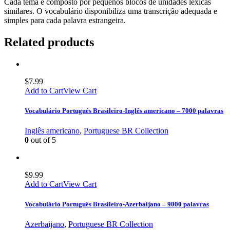
Cada tema é composto por pequenos blocos de unidades léxicas
similares. O vocabulário disponibiliza uma transcrição adequada e
simples para cada palavra estrangeira.
Related products
$
7.99
Add to Cart
View Cart
Vocabulário Português Brasileiro-Inglês americano – 7000 palavras
Inglês americano
,
Portuguese BR Collection
0
out of 5
$
9.99
Add to Cart
View Cart
Vocabulário Português Brasileiro-Azerbaijano – 9000 palavras
Azerbaijano
,
Portuguese BR Collection