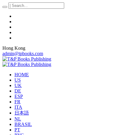
Hong Kong
admin@tpbooks.com
HOME
US
UK
DE
ESP
FR
ITA
日本語
NL
BRASIL
PT