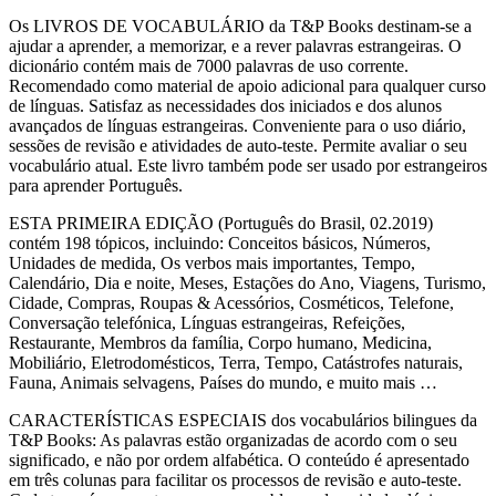
Os LIVROS DE VOCABULÁRIO da T&P Books destinam-se a
ajudar a aprender, a memorizar, e a rever palavras estrangeiras. O
dicionário contém mais de 7000 palavras de uso corrente.
Recomendado como material de apoio adicional para qualquer curso
de línguas. Satisfaz as necessidades dos iniciados e dos alunos
avançados de línguas estrangeiras. Conveniente para o uso diário,
sessões de revisão e atividades de auto-teste. Permite avaliar o seu
vocabulário atual. Este livro também pode ser usado por estrangeiros
para aprender Português.
ESTA PRIMEIRA EDIÇÃO (Português do Brasil, 02.2019)
contém 198 tópicos, incluindo: Conceitos básicos, Números,
Unidades de medida, Os verbos mais importantes, Tempo,
Calendário, Dia e noite, Meses, Estações do Ano, Viagens, Turismo,
Cidade, Compras, Roupas & Acessórios, Cosméticos, Telefone,
Conversação telefónica, Línguas estrangeiras, Refeições,
Restaurante, Membros da família, Corpo humano, Medicina,
Mobiliário, Eletrodomésticos, Terra, Tempo, Catástrofes naturais,
Fauna, Animais selvagens, Países do mundo, e muito mais …
CARACTERÍSTICAS ESPECIAIS dos vocabulários bilingues da
T&P Books: As palavras estão organizadas de acordo com o seu
significado, e não por ordem alfabética. O conteúdo é apresentado
em três colunas para facilitar os processos de revisão e auto-teste.