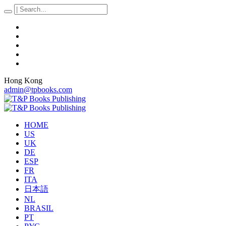
Hong Kong
admin@tpbooks.com
HOME
US
UK
DE
ESP
FR
ITA
日本語
NL
BRASIL
PT