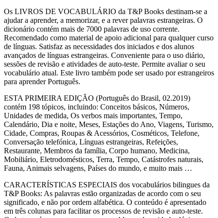
Os LIVROS DE VOCABULÁRIO da T&P Books destinam-se a
ajudar a aprender, a memorizar, e a rever palavras estrangeiras. O
dicionário contém mais de 7000 palavras de uso corrente.
Recomendado como material de apoio adicional para qualquer curso
de línguas. Satisfaz as necessidades dos iniciados e dos alunos
avançados de línguas estrangeiras. Conveniente para o uso diário,
sessões de revisão e atividades de auto-teste. Permite avaliar o seu
vocabulário atual. Este livro também pode ser usado por estrangeiros
para aprender Português.
ESTA PRIMEIRA EDIÇÃO (Português do Brasil, 02.2019)
contém 198 tópicos, incluindo: Conceitos básicos, Números,
Unidades de medida, Os verbos mais importantes, Tempo,
Calendário, Dia e noite, Meses, Estações do Ano, Viagens, Turismo,
Cidade, Compras, Roupas & Acessórios, Cosméticos, Telefone,
Conversação telefónica, Línguas estrangeiras, Refeições,
Restaurante, Membros da família, Corpo humano, Medicina,
Mobiliário, Eletrodomésticos, Terra, Tempo, Catástrofes naturais,
Fauna, Animais selvagens, Países do mundo, e muito mais …
CARACTERÍSTICAS ESPECIAIS dos vocabulários bilingues da
T&P Books: As palavras estão organizadas de acordo com o seu
significado, e não por ordem alfabética. O conteúdo é apresentado
em três colunas para facilitar os processos de revisão e auto-teste.