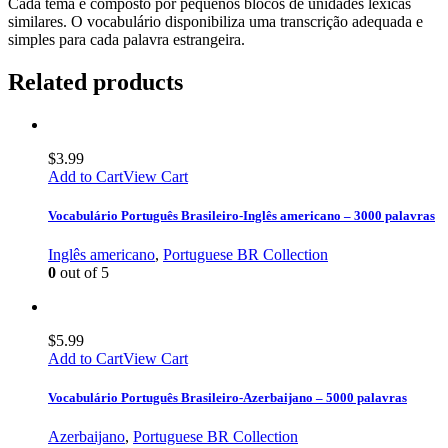
Cada tema é composto por pequenos blocos de unidades léxicas
similares. O vocabulário disponibiliza uma transcrição adequada e
simples para cada palavra estrangeira.
Related products
$
3.99
Add to Cart
View Cart
Vocabulário Português Brasileiro-Inglês americano – 3000 palavras
Inglês americano
,
Portuguese BR Collection
0
out of 5
$
5.99
Add to Cart
View Cart
Vocabulário Português Brasileiro-Azerbaijano – 5000 palavras
Azerbaijano
,
Portuguese BR Collection