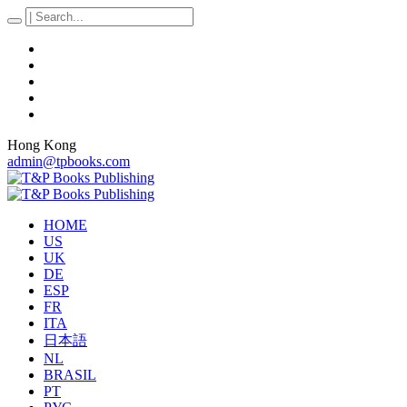
Hong Kong
admin@tpbooks.com
HOME
US
UK
DE
ESP
FR
ITA
日本語
NL
BRASIL
PT