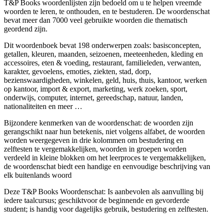
T&P Books woordenlijsten zijn bedoeld om u te helpen vreemde
woorden te leren, te onthouden, en te bestuderen. De woordenschat
bevat meer dan 7000 veel gebruikte woorden die thematisch
geordend zijn.
Dit woordenboek bevat 198 onderwerpen zoals: basisconcepten,
getallen, kleuren, maanden, seizoenen, meeteenheden, kleding en
accessoires, eten & voeding, restaurant, familieleden, verwanten,
karakter, gevoelens, emoties, ziekten, stad, dorp,
bezienswaardigheden, winkelen, geld, huis, thuis, kantoor, werken
op kantoor, import & export, marketing, werk zoeken, sport,
onderwijs, computer, internet, gereedschap, natuur, landen,
nationaliteiten en meer …
Bijzondere kenmerken van de woordenschat: de woorden zijn
gerangschikt naar hun betekenis, niet volgens alfabet, de woorden
worden weergegeven in drie kolommen om bestudering en
zelftesten te vergemakkelijken, woorden in groepen worden
verdeeld in kleine blokken om het leerproces te vergemakkelijken,
de woordenschat biedt een handige en eenvoudige beschrijving van
elk buitenlands woord
Deze T&P Books Woordenschat: Is aanbevolen als aanvulling bij
iedere taalcursus; geschiktvoor de beginnende en gevorderde
student; is handig voor dagelijks gebruik, bestudering en zelftesten.