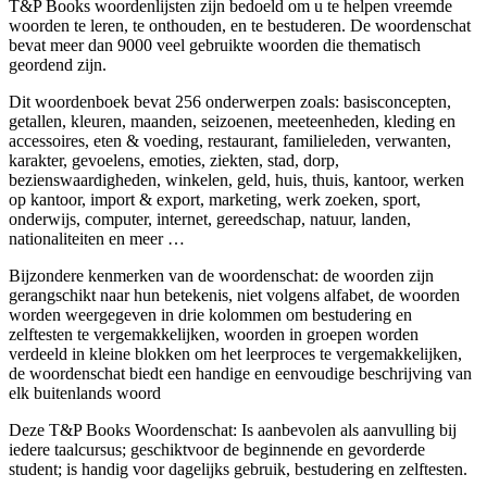
T&P Books woordenlijsten zijn bedoeld om u te helpen vreemde
woorden te leren, te onthouden, en te bestuderen. De woordenschat
bevat meer dan 9000 veel gebruikte woorden die thematisch
geordend zijn.
Dit woordenboek bevat 256 onderwerpen zoals: basisconcepten,
getallen, kleuren, maanden, seizoenen, meeteenheden, kleding en
accessoires, eten & voeding, restaurant, familieleden, verwanten,
karakter, gevoelens, emoties, ziekten, stad, dorp,
bezienswaardigheden, winkelen, geld, huis, thuis, kantoor, werken
op kantoor, import & export, marketing, werk zoeken, sport,
onderwijs, computer, internet, gereedschap, natuur, landen,
nationaliteiten en meer …
Bijzondere kenmerken van de woordenschat: de woorden zijn
gerangschikt naar hun betekenis, niet volgens alfabet, de woorden
worden weergegeven in drie kolommen om bestudering en
zelftesten te vergemakkelijken, woorden in groepen worden
verdeeld in kleine blokken om het leerproces te vergemakkelijken,
de woordenschat biedt een handige en eenvoudige beschrijving van
elk buitenlands woord
Deze T&P Books Woordenschat: Is aanbevolen als aanvulling bij
iedere taalcursus; geschiktvoor de beginnende en gevorderde
student; is handig voor dagelijks gebruik, bestudering en zelftesten.