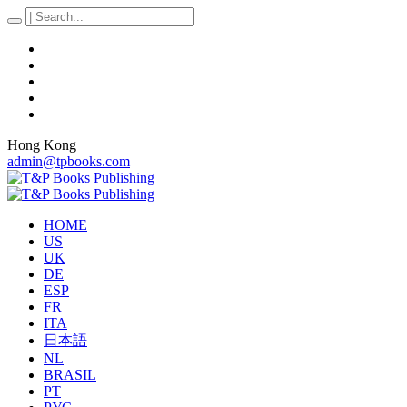
Hong Kong
admin@tpbooks.com
HOME
US
UK
DE
ESP
FR
ITA
日本語
NL
BRASIL
PT