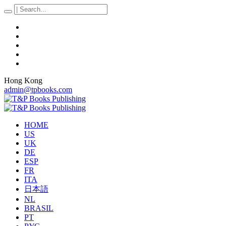
Hong Kong
admin@tpbooks.com
HOME
US
UK
DE
ESP
FR
ITA
日本語
NL
BRASIL
PT