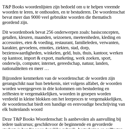
T&P Books woordenlijsten zijn bedoeld om u te helpen vreemde
woorden te leren, te onthouden, en te bestuderen. De woordenschat
bevat meer dan 9000 veel gebruikte woorden die thematisch
geordend zijn.
Dit woordenboek bevat 256 onderwerpen zoals: basisconcepten,
getallen, kleuren, maanden, seizoenen, meeteenheden, kleding en
accessoires, eten & voeding, restaurant, familieleden, verwanten,
karakter, gevoelens, emoties, ziekten, stad, dorp,
bezienswaardigheden, winkelen, geld, huis, thuis, kantoor, werken
op kantoor, import & export, marketing, werk zoeken, sport,
onderwijs, computer, internet, gereedschap, natuur, landen,
nationaliteiten en meer …
Bijzondere kenmerken van de woordenschat: de woorden zijn
gerangschikt naar hun betekenis, niet volgens alfabet, de woorden
worden weergegeven in drie kolommen om bestudering en
zelftesten te vergemakkelijken, woorden in groepen worden
verdeeld in kleine blokken om het leerproces te vergemakkelijken,
de woordenschat biedt een handige en eenvoudige beschrijving van
elk buitenlands woord
Deze T&P Books Woordenschat: Is aanbevolen als aanvulling bij
iedere taalcursus; geschiktvoor de beginnende en gevorderde