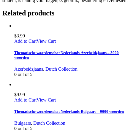
student; is handig voor dagelijks gebruik, bestudering en zelftesten.
Related products
$
3.99
Add to Cart
View Cart
Thematische woordenschat Nederlands-Azerbeidzjaans – 3000
woorden
Azerbeidzjaans
,
Dutch Collection
0
out of 5
$
9.99
Add to Cart
View Cart
Thematische woordenschat Nederlands-Bulgaars – 9000 woorden
Bulgaars
,
Dutch Collection
0
out of 5