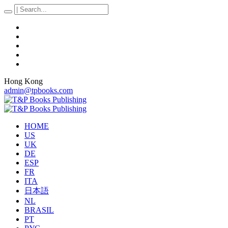
Hong Kong
admin@tpbooks.com
HOME
US
UK
DE
ESP
FR
ITA
日本語
NL
BRASIL
PT