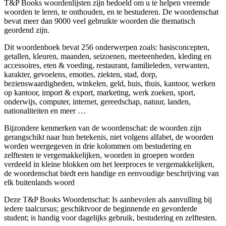
T&P Books woordenlijsten zijn bedoeld om u te helpen vreemde
woorden te leren, te onthouden, en te bestuderen. De woordenschat
bevat meer dan 9000 veel gebruikte woorden die thematisch
geordend zijn.
Dit woordenboek bevat 256 onderwerpen zoals: basisconcepten,
getallen, kleuren, maanden, seizoenen, meeteenheden, kleding en
accessoires, eten & voeding, restaurant, familieleden, verwanten,
karakter, gevoelens, emoties, ziekten, stad, dorp,
bezienswaardigheden, winkelen, geld, huis, thuis, kantoor, werken
op kantoor, import & export, marketing, werk zoeken, sport,
onderwijs, computer, internet, gereedschap, natuur, landen,
nationaliteiten en meer …
Bijzondere kenmerken van de woordenschat: de woorden zijn
gerangschikt naar hun betekenis, niet volgens alfabet, de woorden
worden weergegeven in drie kolommen om bestudering en
zelftesten te vergemakkelijken, woorden in groepen worden
verdeeld in kleine blokken om het leerproces te vergemakkelijken,
de woordenschat biedt een handige en eenvoudige beschrijving van
elk buitenlands woord
Deze T&P Books Woordenschat: Is aanbevolen als aanvulling bij
iedere taalcursus; geschiktvoor de beginnende en gevorderde
student; is handig voor dagelijks gebruik, bestudering en zelftesten.