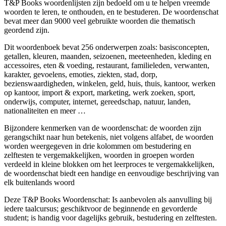
T&P Books woordenlijsten zijn bedoeld om u te helpen vreemde
woorden te leren, te onthouden, en te bestuderen. De woordenschat
bevat meer dan 9000 veel gebruikte woorden die thematisch
geordend zijn.
Dit woordenboek bevat 256 onderwerpen zoals: basisconcepten,
getallen, kleuren, maanden, seizoenen, meeteenheden, kleding en
accessoires, eten & voeding, restaurant, familieleden, verwanten,
karakter, gevoelens, emoties, ziekten, stad, dorp,
bezienswaardigheden, winkelen, geld, huis, thuis, kantoor, werken
op kantoor, import & export, marketing, werk zoeken, sport,
onderwijs, computer, internet, gereedschap, natuur, landen,
nationaliteiten en meer …
Bijzondere kenmerken van de woordenschat: de woorden zijn
gerangschikt naar hun betekenis, niet volgens alfabet, de woorden
worden weergegeven in drie kolommen om bestudering en
zelftesten te vergemakkelijken, woorden in groepen worden
verdeeld in kleine blokken om het leerproces te vergemakkelijken,
de woordenschat biedt een handige en eenvoudige beschrijving van
elk buitenlands woord
Deze T&P Books Woordenschat: Is aanbevolen als aanvulling bij
iedere taalcursus; geschiktvoor de beginnende en gevorderde
student; is handig voor dagelijks gebruik, bestudering en zelftesten.