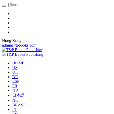
Hong Kong
admin@tpbooks.com
HOME
US
UK
DE
ESP
FR
ITA
日本語
NL
BRASIL
PT