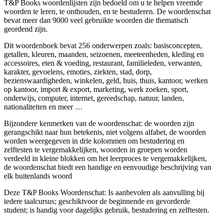
T&P Books woordenlijsten zijn bedoeld om u te helpen vreemde
woorden te leren, te onthouden, en te bestuderen. De woordenschat
bevat meer dan 9000 veel gebruikte woorden die thematisch
geordend zijn.
Dit woordenboek bevat 256 onderwerpen zoals: basisconcepten,
getallen, kleuren, maanden, seizoenen, meeteenheden, kleding en
accessoires, eten & voeding, restaurant, familieleden, verwanten,
karakter, gevoelens, emoties, ziekten, stad, dorp,
bezienswaardigheden, winkelen, geld, huis, thuis, kantoor, werken
op kantoor, import & export, marketing, werk zoeken, sport,
onderwijs, computer, internet, gereedschap, natuur, landen,
nationaliteiten en meer …
Bijzondere kenmerken van de woordenschat: de woorden zijn
gerangschikt naar hun betekenis, niet volgens alfabet, de woorden
worden weergegeven in drie kolommen om bestudering en
zelftesten te vergemakkelijken, woorden in groepen worden
verdeeld in kleine blokken om het leerproces te vergemakkelijken,
de woordenschat biedt een handige en eenvoudige beschrijving van
elk buitenlands woord
Deze T&P Books Woordenschat: Is aanbevolen als aanvulling bij
iedere taalcursus; geschiktvoor de beginnende en gevorderde
student; is handig voor dagelijks gebruik, bestudering en zelftesten.