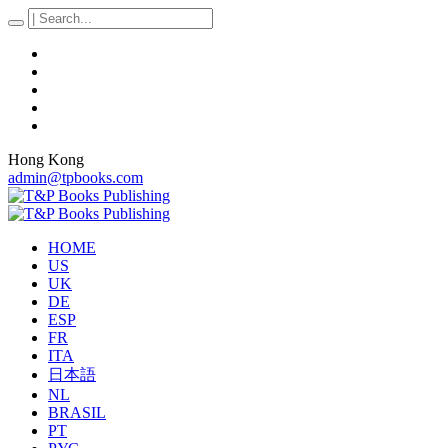
Hong Kong
admin@tpbooks.com
HOME
US
UK
DE
ESP
FR
ITA
日本語
NL
BRASIL
PT