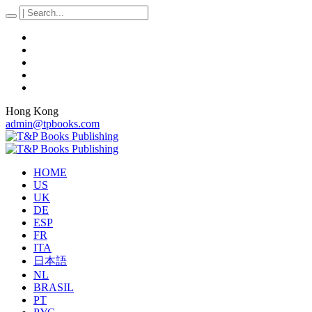
Hong Kong
admin@tpbooks.com
HOME
US
UK
DE
ESP
FR
ITA
日本語
NL
BRASIL
PT