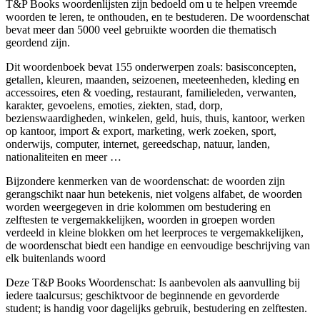
T&P Books woordenlijsten zijn bedoeld om u te helpen vreemde
woorden te leren, te onthouden, en te bestuderen. De woordenschat
bevat meer dan 5000 veel gebruikte woorden die thematisch
geordend zijn.
Dit woordenboek bevat 155 onderwerpen zoals: basisconcepten,
getallen, kleuren, maanden, seizoenen, meeteenheden, kleding en
accessoires, eten & voeding, restaurant, familieleden, verwanten,
karakter, gevoelens, emoties, ziekten, stad, dorp,
bezienswaardigheden, winkelen, geld, huis, thuis, kantoor, werken
op kantoor, import & export, marketing, werk zoeken, sport,
onderwijs, computer, internet, gereedschap, natuur, landen,
nationaliteiten en meer …
Bijzondere kenmerken van de woordenschat: de woorden zijn
gerangschikt naar hun betekenis, niet volgens alfabet, de woorden
worden weergegeven in drie kolommen om bestudering en
zelftesten te vergemakkelijken, woorden in groepen worden
verdeeld in kleine blokken om het leerproces te vergemakkelijken,
de woordenschat biedt een handige en eenvoudige beschrijving van
elk buitenlands woord
Deze T&P Books Woordenschat: Is aanbevolen als aanvulling bij
iedere taalcursus; geschiktvoor de beginnende en gevorderde
student; is handig voor dagelijks gebruik, bestudering en zelftesten.