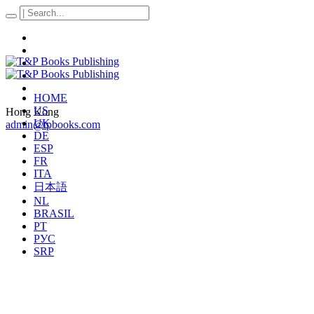
HOME
US
Hong Kong
UK
admin@tpbooks.com
DE
ESP
FR
ITA
日本語
NL
BRASIL
PT
РУС
SRP