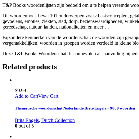
T&P Books woordenlijsten zijn bedoeld om u te helpen vreemde woord
Dit woordenboek bevat 101 onderwerpen zoals: basisconcepten, getalle
gevoelens, emoties, ziekten, stad, dorp, bezienswaardigheden, winkele
gereedschap, natuur, landen, nationaliteiten en meer …
Bijzondere kenmerken van de woordenschat: de woorden zijn gerangsc
vergemakkelijken, woorden in groepen worden verdeeld in kleine blo
Deze T&P Books Woordenschat: Is aanbevolen als aanvulling bij iedere
Related products
$
9.99
Add to Cart
View Cart
Thematische woordenschat Nederlands-Brits-Engels – 9000 woorden
Brits Engels
,
Dutch Collection
0
out of 5