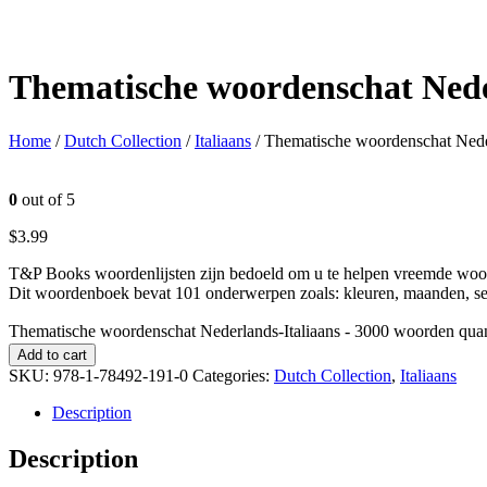
Thematische woordenschat Nede
Home
/
Dutch Collection
/
Italiaans
/ Thematische woordenschat Nede
0
out of 5
$
3.99
T&P Books woordenlijsten zijn bedoeld om u te helpen vreemde woord
Dit woordenboek bevat 101 onderwerpen zoals: kleuren, maanden, seizo
Thematische woordenschat Nederlands-Italiaans - 3000 woorden quan
Add to cart
SKU:
978-1-78492-191-0
Categories:
Dutch Collection
,
Italiaans
Description
Description