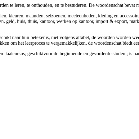
en te leren, te onthouden, en te bestuderen. De woordenschat bevat m
n, kleuren, maanden, seizoenen, meeteenheden, kleding en accessoires,
n, geld, huis, thuis, kantoor, werken op kantoor, import & export, mark
hikt naar hun betekenis, niet volgens alfabet, de woorden worden wee
kken om het leerproces te vergemakkelijken, de woordenschat biedt ee
 taalcursus; geschiktvoor de beginnende en gevorderde student; is hand