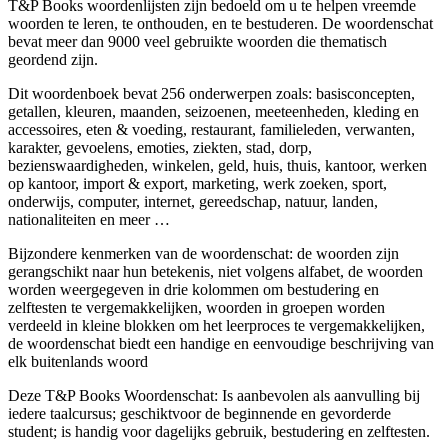
T&P Books woordenlijsten zijn bedoeld om u te helpen vreemde
woorden te leren, te onthouden, en te bestuderen. De woordenschat
bevat meer dan 9000 veel gebruikte woorden die thematisch
geordend zijn.
Dit woordenboek bevat 256 onderwerpen zoals: basisconcepten,
getallen, kleuren, maanden, seizoenen, meeteenheden, kleding en
accessoires, eten & voeding, restaurant, familieleden, verwanten,
karakter, gevoelens, emoties, ziekten, stad, dorp,
bezienswaardigheden, winkelen, geld, huis, thuis, kantoor, werken
op kantoor, import & export, marketing, werk zoeken, sport,
onderwijs, computer, internet, gereedschap, natuur, landen,
nationaliteiten en meer …
Bijzondere kenmerken van de woordenschat: de woorden zijn
gerangschikt naar hun betekenis, niet volgens alfabet, de woorden
worden weergegeven in drie kolommen om bestudering en
zelftesten te vergemakkelijken, woorden in groepen worden
verdeeld in kleine blokken om het leerproces te vergemakkelijken,
de woordenschat biedt een handige en eenvoudige beschrijving van
elk buitenlands woord
Deze T&P Books Woordenschat: Is aanbevolen als aanvulling bij
iedere taalcursus; geschiktvoor de beginnende en gevorderde
student; is handig voor dagelijks gebruik, bestudering en zelftesten.