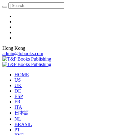
Hong Kong
admin@tpbooks.com
HOME
US
UK
DE
ESP
FR
ITA
日本語
NL
BRASIL
PT