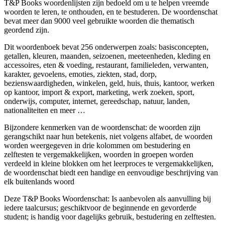
T&P Books woordenlijsten zijn bedoeld om u te helpen vreemde
woorden te leren, te onthouden, en te bestuderen. De woordenschat
bevat meer dan 9000 veel gebruikte woorden die thematisch
geordend zijn.
Dit woordenboek bevat 256 onderwerpen zoals: basisconcepten,
getallen, kleuren, maanden, seizoenen, meeteenheden, kleding en
accessoires, eten & voeding, restaurant, familieleden, verwanten,
karakter, gevoelens, emoties, ziekten, stad, dorp,
bezienswaardigheden, winkelen, geld, huis, thuis, kantoor, werken
op kantoor, import & export, marketing, werk zoeken, sport,
onderwijs, computer, internet, gereedschap, natuur, landen,
nationaliteiten en meer …
Bijzondere kenmerken van de woordenschat: de woorden zijn
gerangschikt naar hun betekenis, niet volgens alfabet, de woorden
worden weergegeven in drie kolommen om bestudering en
zelftesten te vergemakkelijken, woorden in groepen worden
verdeeld in kleine blokken om het leerproces te vergemakkelijken,
de woordenschat biedt een handige en eenvoudige beschrijving van
elk buitenlands woord
Deze T&P Books Woordenschat: Is aanbevolen als aanvulling bij
iedere taalcursus; geschiktvoor de beginnende en gevorderde
student; is handig voor dagelijks gebruik, bestudering en zelftesten.