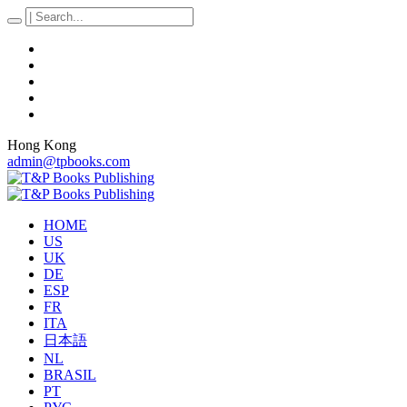
Hong Kong
admin@tpbooks.com
HOME
US
UK
DE
ESP
FR
ITA
日本語
NL
BRASIL
PT