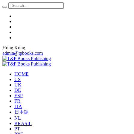
Hong Kong
admin@tpbooks.com
HOME
US
UK
DE
ESP
FR
ITA
日本語
NL
BRASIL
PT