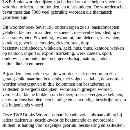
T&P Books woordenlijsten zijn bedoeld om u te helpen vreemde
woorden te leren, te onthouden, en te bestuderen. De woordenschat
bevat meer dan 7000 veel gebruikte woorden die thematisch
geordend zijn.
Dit woordenboek bevat 198 onderwerpen zoals: basisconcepten,
getallen, kleuren, maanden, seizoenen, meeteenheden, kleding en
accessoires, eten & voeding, restaurant, familieleden, verwanten,
karakter, gevoelens, emoties, ziekten, stad, dorp,
bezienswaardigheden, winkelen, geld, huis, thuis, kantoor, werken
op kantoor, import & export, marketing, werk zoeken, sport,
onderwijs, computer, internet, gereedschap, natuur, landen,
nationaliteiten en meer …
Bijzondere kenmerken van de woordenschat: de woorden zijn
gerangschikt naar hun betekenis, niet volgens alfabet, de woorden
worden weergegeven in drie kolommen om bestudering en
zelftesten te vergemakkelijken, woorden in groepen worden
verdeeld in kleine blokken om het leerproces te vergemakkelijken,
de woordenschat biedt een handige en eenvoudige beschrijving van
elk buitenlands woord
Deze T&P Books Woordenschat: Is aanbevolen als aanvulling bij
iedere taalcursus; geschiktvoor de beginnende en gevorderde
student; is handig voor dagelijks gebruik, bestudering en zelftesten.