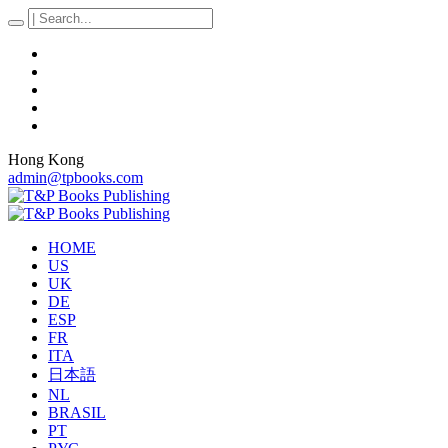
Hong Kong
admin@tpbooks.com
HOME
US
UK
DE
ESP
FR
ITA
日本語
NL
BRASIL
PT