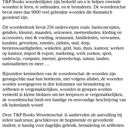
T&P Books woordenlijsten zijn bedoeld om u te helpen vreemde
woorden te leren, te onthouden, en te bestuderen. De woordenschat
bevat meer dan 9000 veel gebruikte woorden die thematisch
geordend zijn.
Dit woordenboek bevat 256 onderwerpen zoals: basisconcepten,
getallen, kleuren, maanden, seizoenen, meeteenheden, kleding en
accessoires, eten & voeding, restaurant, familieleden, verwanten,
karakter, gevoelens, emoties, ziekten, stad, dorp,
bezienswaardigheden, winkelen, geld, huis, thuis, kantoor, werken
op kantoor, import & export, marketing, werk zoeken, sport,
onderwijs, computer, internet, gereedschap, natuur, landen,
nationaliteiten en meer …
Bijzondere kenmerken van de woordenschat: de woorden zijn
gerangschikt naar hun betekenis, niet volgens alfabet, de woorden
worden weergegeven in drie kolommen om bestudering en
zelftesten te vergemakkelijken, woorden in groepen worden
verdeeld in kleine blokken om het leerproces te vergemakkelijken,
de woordenschat biedt een handige en eenvoudige beschrijving van
elk buitenlands woord
Deze T&P Books Woordenschat: Is aanbevolen als aanvulling bij
iedere taalcursus; geschiktvoor de beginnende en gevorderde
student; is handig voor dagelijks gebruik, bestudering en zelftesten.