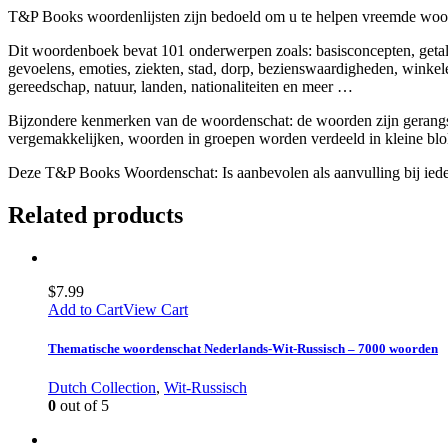
T&P Books woordenlijsten zijn bedoeld om u te helpen vreemde woord
Dit woordenboek bevat 101 onderwerpen zoals: basisconcepten, getalle
gevoelens, emoties, ziekten, stad, dorp, bezienswaardigheden, winkele
gereedschap, natuur, landen, nationaliteiten en meer …
Bijzondere kenmerken van de woordenschat: de woorden zijn gerangsc
vergemakkelijken, woorden in groepen worden verdeeld in kleine blo
Deze T&P Books Woordenschat: Is aanbevolen als aanvulling bij iedere
Related products
$
7.99
Add to Cart
View Cart
Thematische woordenschat Nederlands-Wit-Russisch – 7000 woorden
Dutch Collection
,
Wit-Russisch
0
out of 5