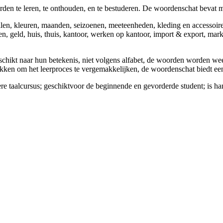
en te leren, te onthouden, en te bestuderen. De woordenschat bevat m
n, kleuren, maanden, seizoenen, meeteenheden, kleding en accessoires,
n, geld, huis, thuis, kantoor, werken op kantoor, import & export, mark
hikt naar hun betekenis, niet volgens alfabet, de woorden worden wee
kken om het leerproces te vergemakkelijken, de woordenschat biedt ee
 taalcursus; geschiktvoor de beginnende en gevorderde student; is hand