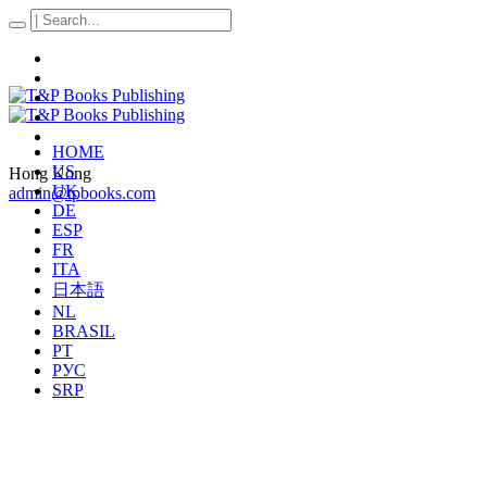
HOME
US
Hong Kong
UK
admin@tpbooks.com
DE
ESP
FR
ITA
日本語
NL
BRASIL
PT
РУС
SRP