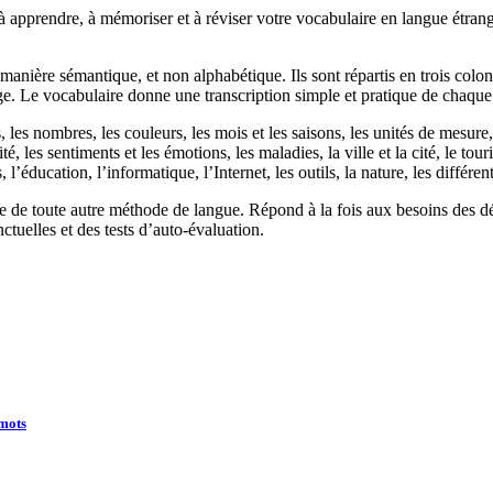
apprendre, à mémoriser et à réviser votre vocabulaire en langue étrang
manière sémantique, et non alphabétique. Ils sont répartis en trois colonn
ge. Le vocabulaire donne une transcription simple et pratique de chaque
s nombres, les couleurs, les mois et les saisons, les unités de mesure, le
ité, les sentiments et les émotions, les maladies, la ville et la cité, le to
 l’éducation, l’informatique, l’Internet, les outils, la nature, les différ
 toute autre méthode de langue. Répond à la fois aux besoins des débu
tuelles et des tests d’auto-évaluation.
 mots