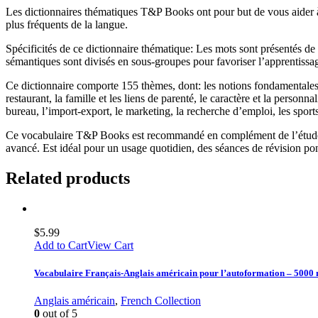
Les dictionnaires thématiques T&P Books ont pour but de vous aider à 
plus fréquents de la langue.
Spécificités de ce dictionnaire thématique: Les mots sont présentés de 
sémantiques sont divisés en sous-groupes pour favoriser l’apprentissa
Ce dictionnaire comporte 155 thèmes, dont: les notions fondamentales, le
restaurant, la famille et les liens de parenté, le caractère et la personnal
bureau, l’import-export, le marketing, la recherche d’emploi, les sports,
Ce vocabulaire T&P Books est recommandé en complément de l’étude de
avancé. Est idéal pour un usage quotidien, des séances de révision ponc
Related products
$
5.99
Add to Cart
View Cart
Vocabulaire Français-Anglais américain pour l’autoformation – 5000
Anglais américain
,
French Collection
0
out of 5