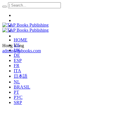
HOME
US
Hong Kong
UK
admin@tpbooks.com
DE
ESP
FR
ITA
日本語
NL
BRASIL
PT
РУС
SRP