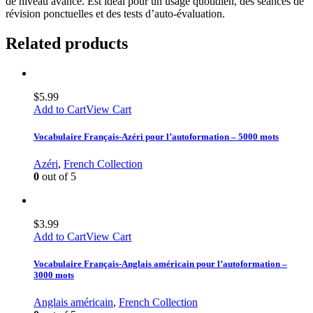
de niveau avancé. Est idéal pour un usage quotidien, des séances de
révision ponctuelles et des tests d’auto-évaluation.
Related products
$
5.99
Add to Cart
View Cart
Vocabulaire Français-Azéri pour l’autoformation – 5000 mots
Azéri
,
French Collection
0
out of 5
$
3.99
Add to Cart
View Cart
Vocabulaire Français-Anglais américain pour l’autoformation –
3000 mots
Anglais américain
,
French Collection