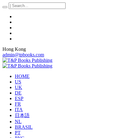
Hong Kong
admin@tpbooks.com
HOME
US
UK
DE
ESP
FR
ITA
日本語
NL
BRASIL
PT