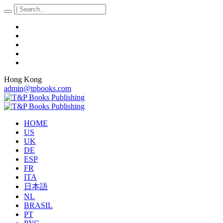
Hong Kong
admin@tpbooks.com
HOME
US
UK
DE
ESP
FR
ITA
日本語
NL
BRASIL
PT