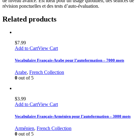
de niveau avancé. Est idéal pour un usage quotidien, des séances de
révision ponctuelles et des tests d’auto-évaluation.
Related products
$
7.99
Add to Cart
View Cart
Vocabulaire Français-Arabe pour l’autoformation – 7000 mots
Arabe
,
French Collection
0
out of 5
$
3.99
Add to Cart
View Cart
Vocabulaire Français-Arménien pour l’autoformation – 3000 mots
Arménien
,
French Collection
0
out of 5