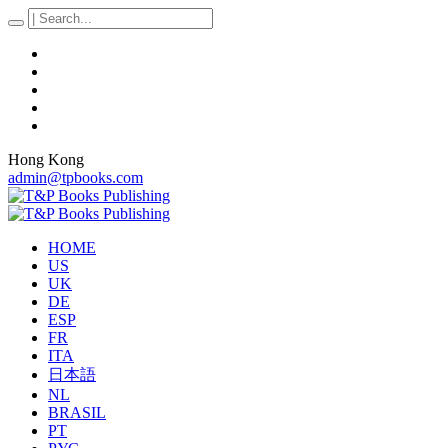
Hong Kong
admin@tpbooks.com
HOME
US
UK
DE
ESP
FR
ITA
日本語
NL
BRASIL
PT