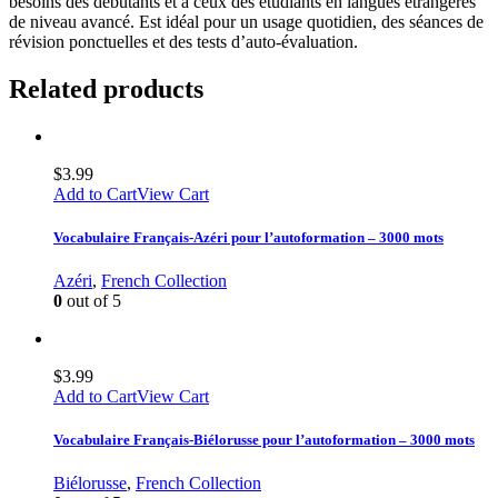
besoins des débutants et à ceux des étudiants en langues étrangères
de niveau avancé. Est idéal pour un usage quotidien, des séances de
révision ponctuelles et des tests d’auto-évaluation.
Related products
$
3.99
Add to Cart
View Cart
Vocabulaire Français-Azéri pour l’autoformation – 3000 mots
Azéri
,
French Collection
0
out of 5
$
3.99
Add to Cart
View Cart
Vocabulaire Français-Biélorusse pour l’autoformation – 3000 mots
Biélorusse
,
French Collection