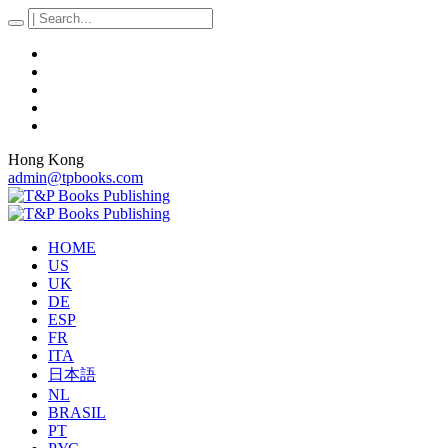
Hong Kong
admin@tpbooks.com
HOME
US
UK
DE
ESP
FR
ITA
日本語
NL
BRASIL
PT