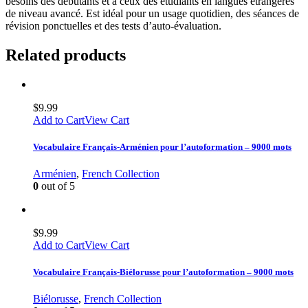
besoins des débutants et à ceux des étudiants en langues étrangères
de niveau avancé. Est idéal pour un usage quotidien, des séances de
révision ponctuelles et des tests d’auto-évaluation.
Related products
$
9.99
Add to Cart
View Cart
Vocabulaire Français-Arménien pour l’autoformation – 9000 mots
Arménien
,
French Collection
0
out of 5
$
9.99
Add to Cart
View Cart
Vocabulaire Français-Biélorusse pour l’autoformation – 9000 mots
Biélorusse
,
French Collection