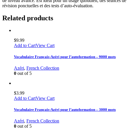
de niveau avancé. Est idéal pour un usage quotidien, des séances de
révision ponctuelles et des tests d’auto-évaluation.
Related products
$
9.99
Add to Cart
View Cart
Vocabulaire Français-Azéri pour l’autoformation – 9000 mots
Azéri
,
French Collection
0
out of 5
$
3.99
Add to Cart
View Cart
Vocabulaire Français-Azéri pour l’autoformation – 3000 mots
Azéri
,
French Collection
0
out of 5