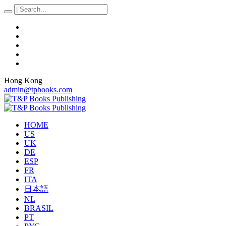
Hong Kong
admin@tpbooks.com
HOME
US
UK
DE
ESP
FR
ITA
日本語
NL
BRASIL
PT