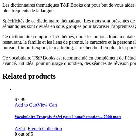
Les dictionnaires thématiques T&P Books ont pour but de vous aider à 
plus fréquents de la langue.
Spécificités de ce dictionnaire thématique: Les mots sont présentés de 
sémantiques sont divisés en sous-groupes pour favoriser l’apprentissa
Ce dictionnaire comporte 155 thèmes, dont: les notions fondamentales, le
restaurant, la famille et les liens de parenté, le caractère et la personnal
bureau, l’import-export, le marketing, la recherche d’emploi, les sports,
Ce vocabulaire T&P Books est recommandé en complément de l’étude de
avancé. Est idéal pour un usage quotidien, des séances de révision ponc
Related products
$
7.99
Add to Cart
View Cart
Vocabulaire Français-Azéri pour l’autoformation – 7000 mots
Azéri
,
French Collection
0
out of 5