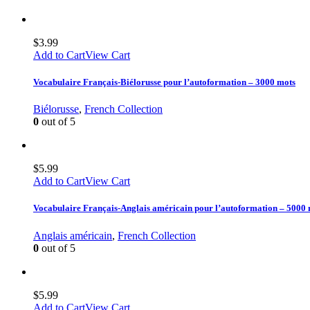
$
3.99
Add to Cart
View Cart
Vocabulaire Français-Biélorusse pour l’autoformation – 3000 mots
Biélorusse
,
French Collection
0
out of 5
$
5.99
Add to Cart
View Cart
Vocabulaire Français-Anglais américain pour l’autoformation – 5000
Anglais américain
,
French Collection
0
out of 5
$
5.99
Add to Cart
View Cart