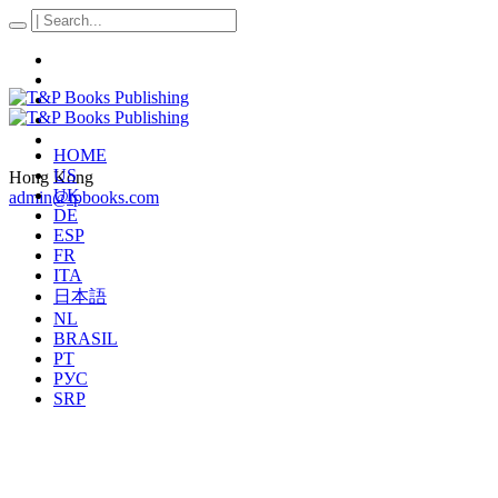
HOME
US
Hong Kong
UK
admin@tpbooks.com
DE
ESP
FR
ITA
日本語
NL
BRASIL
PT
РУС
SRP