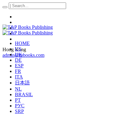
HOME
US
Hong Kong
UK
admin@tpbooks.com
DE
ESP
FR
ITA
日本語
NL
BRASIL
PT
РУС
SRP