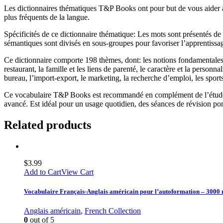
Les dictionnaires thématiques T&P Books ont pour but de vous aider à 
plus fréquents de la langue.
Spécificités de ce dictionnaire thématique: Les mots sont présentés de 
sémantiques sont divisés en sous-groupes pour favoriser l’apprentissa
Ce dictionnaire comporte 198 thèmes, dont: les notions fondamentales, le
restaurant, la famille et les liens de parenté, le caractère et la personnal
bureau, l’import-export, le marketing, la recherche d’emploi, les sports,
Ce vocabulaire T&P Books est recommandé en complément de l’étude de
avancé. Est idéal pour un usage quotidien, des séances de révision ponc
Related products
$
3.99
Add to Cart
View Cart
Vocabulaire Français-Anglais américain pour l’autoformation – 3000
Anglais américain
,
French Collection
0
out of 5