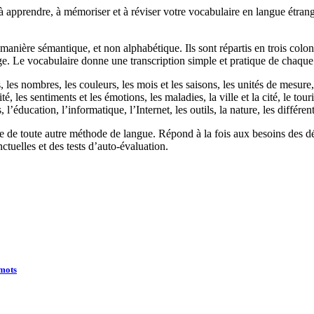
apprendre, à mémoriser et à réviser votre vocabulaire en langue étrang
manière sémantique, et non alphabétique. Ils sont répartis en trois colonn
ge. Le vocabulaire donne une transcription simple et pratique de chaque
s nombres, les couleurs, les mois et les saisons, les unités de mesure, le
ité, les sentiments et les émotions, les maladies, la ville et la cité, le to
 l’éducation, l’informatique, l’Internet, les outils, la nature, les différ
 toute autre méthode de langue. Répond à la fois aux besoins des débu
tuelles et des tests d’auto-évaluation.
 mots