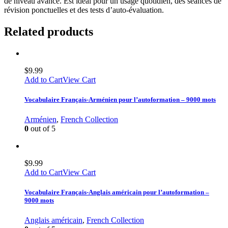
de niveau avancé. Est idéal pour un usage quotidien, des séances de
révision ponctuelles et des tests d’auto-évaluation.
Related products
$
9.99
Add to Cart
View Cart
Vocabulaire Français-Arménien pour l’autoformation – 9000 mots
Arménien
,
French Collection
0
out of 5
$
9.99
Add to Cart
View Cart
Vocabulaire Français-Anglais américain pour l’autoformation –
9000 mots
Anglais américain
,
French Collection