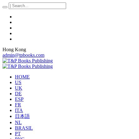
Hong Kong
admin@tpbooks.com
HOME
US
UK
DE
ESP
FR
ITA
日本語
NL
BRASIL
PT