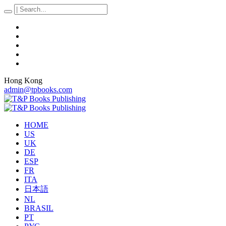
Hong Kong
admin@tpbooks.com
HOME
US
UK
DE
ESP
FR
ITA
日本語
NL
BRASIL
PT