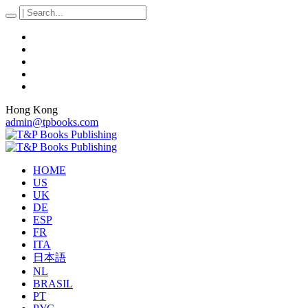
Hong Kong
admin@tpbooks.com
HOME
US
UK
DE
ESP
FR
ITA
日本語
NL
BRASIL
PT