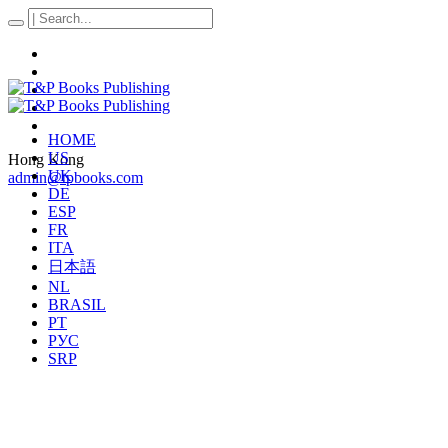
HOME
US
Hong Kong
UK
admin@tpbooks.com
DE
ESP
FR
ITA
日本語
NL
BRASIL
PT
РУС
SRP