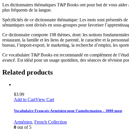
Les dictionnaires thématiques T&P Books ont pour but de vous aider à 
plus fréquents de la langue.
Spécificités de ce dictionnaire thématique: Les mots sont présentés de 
sémantiques sont divisés en sous-groupes pour favoriser l’apprentissa
Ce dictionnaire comporte 198 thèmes, dont: les notions fondamentales, le
restaurant, la famille et les liens de parenté, le caractère et la personnal
bureau, l’import-export, le marketing, la recherche d’emploi, les sports,
Ce vocabulaire T&P Books est recommandé en complément de l’étude de
avancé. Est idéal pour un usage quotidien, des séances de révision ponc
Related products
$
3.99
Add to Cart
View Cart
Vocabulaire Français-Arménien pour l’autoformation – 3000 mots
Arménien
,
French Collection
0
out of 5