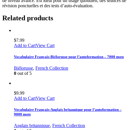
de niveau avancé. Est idéal pour un usage quotidien, des séances de
révision ponctuelles et des tests d’auto-évaluation.
Related products
$
7.99
Add to Cart
View Cart
Vocabulaire Français-Biélorusse pour l’autoformation – 7000 mots
Biélorusse
,
French Collection
0
out of 5
$
9.99
Add to Cart
View Cart
Vocabulaire Français-Anglais britannique pour l’autoformation –
9000 mots
Anglais britannique
,
French Collection