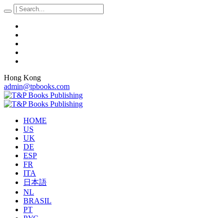
Hong Kong
admin@tpbooks.com
HOME
US
UK
DE
ESP
FR
ITA
日本語
NL
BRASIL
PT