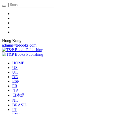
Hong Kong
admin@tpbooks.com
HOME
US
UK
DE
ESP
FR
ITA
日本語
NL
BRASIL
PT