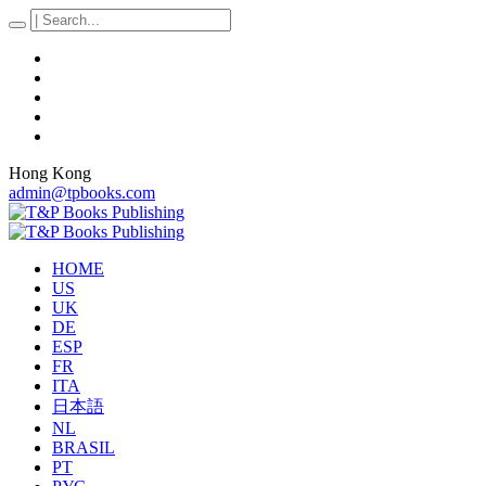
Hong Kong
admin@tpbooks.com
HOME
US
UK
DE
ESP
FR
ITA
日本語
NL
BRASIL
PT