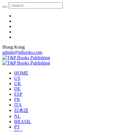
Hong Kong
admin@tpbooks.com
HOME
US
UK
DE
ESP
FR
ITA
日本語
NL
BRASIL
PT