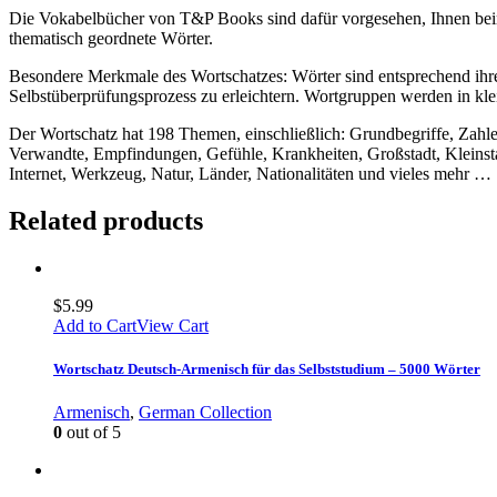
Die Vokabelbücher von T&P Books sind dafür vorgesehen, Ihnen beim
thematisch geordnete Wörter.
Besondere Merkmale des Wortschatzes: Wörter sind entsprechend ihrer
Selbstüberprüfungsprozess zu erleichtern. Wortgruppen werden in kle
Der Wortschatz hat 198 Themen, einschließlich: Grundbegriffe, Zahl
Verwandte, Empfindungen, Gefühle, Krankheiten, Großstadt, Kleinsta
Internet, Werkzeug, Natur, Länder, Nationalitäten und vieles mehr …
Related products
$
5.99
Add to Cart
View Cart
Wortschatz Deutsch-Armenisch für das Selbststudium – 5000 Wörter
Armenisch
,
German Collection
0
out of 5