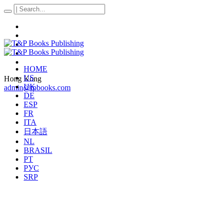
HOME
US
Hong Kong
UK
admin@tpbooks.com
DE
ESP
FR
ITA
日本語
NL
BRASIL
PT
РУС
SRP