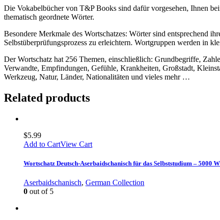
Die Vokabelbücher von T&P Books sind dafür vorgesehen, Ihnen beim
thematisch geordnete Wörter.
Besondere Merkmale des Wortschatzes: Wörter sind entsprechend ihrer
Selbstüberprüfungsprozess zu erleichtern. Wortgruppen werden in kle
Der Wortschatz hat 256 Themen, einschließlich: Grundbegriffe, Zahl
Verwandte, Empfindungen, Gefühle, Krankheiten, Großstadt, Kleinsta
Werkzeug, Natur, Länder, Nationalitäten und vieles mehr …
Related products
$
5.99
Add to Cart
View Cart
Wortschatz Deutsch-Aserbaidschanisch für das Selbststudium – 5000 W
Aserbaidschanisch
,
German Collection
0
out of 5