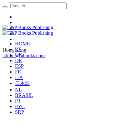
HOME
US
Hong Kong
UK
admin@tpbooks.com
DE
ESP
FR
ITA
日本語
NL
BRASIL
PT
РУС
SRP