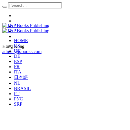
HOME
US
Hong Kong
UK
admin@tpbooks.com
DE
ESP
FR
ITA
日本語
NL
BRASIL
PT
РУС
SRP