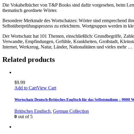
Die Vokabelbücher von T&P Books sind dafür vorgesehen, beim Lerne
thematisch geordnete Wörter.
Besondere Merkmale des Wortschatzes: Wörter sind entsprechend ihrer
Selbstüberprüfungsprozess zu erleichtern. Wortgruppen werden in kle
Der Wortschatz hat 101 Themen, einschließlich: Grundbegriffe, Zahl
Verwandte, Empfindungen, Gefühle, Krankheiten, Großstadt, Kleinsta
Internet, Werkzeug, Natur, Länder, Nationalitäten und vieles mehr …
Related products
$
9.99
Add to Cart
View Cart
Wortschatz Deutsch-Britisches Englisch für das Selbststudium – 9000 
Britisches Englisch
,
German Collection
0
out of 5