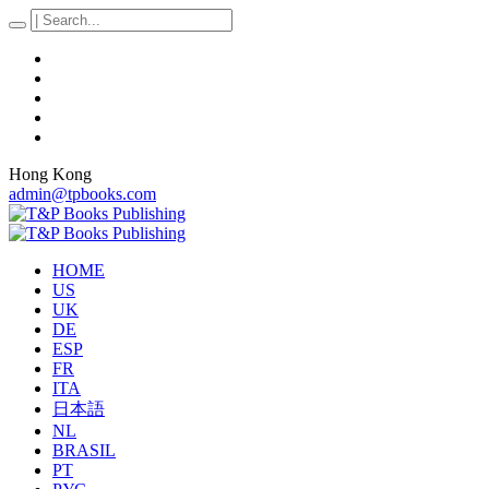
Hong Kong
admin@tpbooks.com
HOME
US
UK
DE
ESP
FR
ITA
日本語
NL
BRASIL
PT