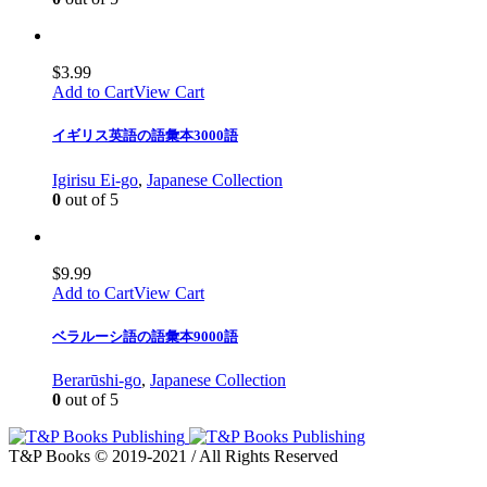
$
3.99
Add to Cart
View Cart
イギリス英語の語彙本3000語
Igirisu Ei-go
,
Japanese Collection
0
out of 5
$
9.99
Add to Cart
View Cart
ベラルーシ語の語彙本9000語
Berarūshi-go
,
Japanese Collection
0
out of 5
T&P Books © 2019-2021 / All Rights Reserved