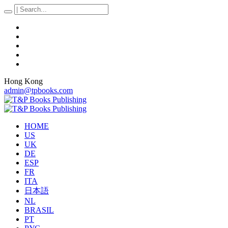
Hong Kong
admin@tpbooks.com
HOME
US
UK
DE
ESP
FR
ITA
日本語
NL
BRASIL
PT