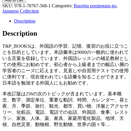
Add to cart
SKU:
978-1-78767-568-1
Categories:
Burajiru porutogaru-go
,
Japanese Collection
Description
Description
T&P_BOOKSは、外国語の学習、記憶、復習のお役に立つこ
とを目的としています。本語彙本は9000の一般的に使われて
いる言葉を収録しています。外国語レッスンの補足教材とし
ての使用にお勧めです。初心者から上級者までの幅広い層の
学習者のニーズに応えます。見直しや自習用テストでの使用
に便利です。現在使われている語彙を知ることができます。
日本語を勉強する外国人にもお勧めです。
本改訂版は256の次のトピックが含まれています。基本概
念、数字、測定単位、重要な動詞、時間、カレンダー、昼と
夜、月、季節、旅行、観光、都市、買い物、洋服とアクセサ
リー、化粧品、電話、電話での会話、外国語、食事、レスト
ラン、家族、人体、薬、家具、家庭用電化製品、地球、天
候、自然災害、動物相、野生動物、世界の国々等…