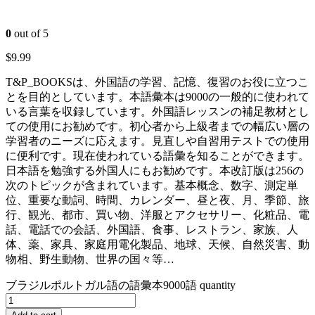
0
out of 5
$
9.99
T&P_BOOKSは、外国語の学習、記憶、復習のお役に立つこ
とを目的としています。本語彙本は9000の一般的に使われて
いる言葉を収録しています。外国語レッスンの補足教材とし
ての使用にお勧めです。初心者から上級者までの幅広い層の
学習者のニーズに応えます。見直しや自習用テストでの使用
に便利です。現在使われている語彙を知ることができます。
日本語を勉強する外国人にもお勧めです。本改訂版は256の
次のトピックが含まれています。基本概念、数字、測定単
位、重要な動詞、時間、カレンダー、昼と夜、月、季節、旅
行、観光、都市、買い物、洋服とアクセサリー、化粧品、電
話、電話での会話、外国語、食事、レストラン、家族、人
体、薬、家具、家庭用電化製品、地球、天候、自然災害、動
物相、野生動物、世界の国々等…
ブラジルポルトガル語の語彙本9000語 quantity