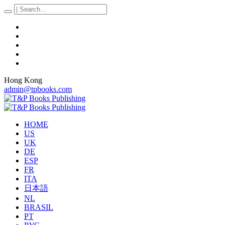
Hong Kong
admin@tpbooks.com
HOME
US
UK
DE
ESP
FR
ITA
日本語
NL
BRASIL
PT