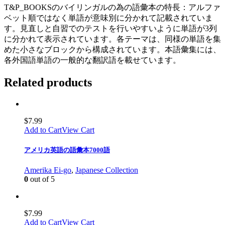
T&P_BOOKSのバイリンガルの為の語彙本の特長：アルファ
ベット順ではなく単語が意味別に分かれて記載されていま
す。見直しと自習でのテストを行いやすいように単語が3列
に分かれて表示されています。各テーマは、同様の単語を集
めた小さなブロックから構成されています。本語彙集には、
各外国語単語の一般的な翻訳語を載せています。
Related products
$
7.99
Add to Cart
View Cart
アメリカ英語の語彙本7000語
Amerika Ei-go
,
Japanese Collection
0
out of 5
$
7.99
Add to Cart
View Cart