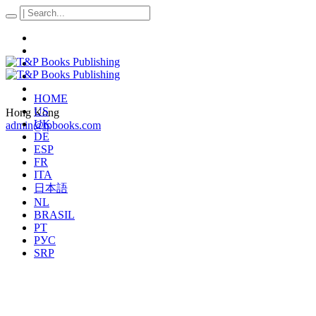
HOME
US
Hong Kong
UK
admin@tpbooks.com
DE
ESP
FR
ITA
日本語
NL
BRASIL
PT
РУС
SRP