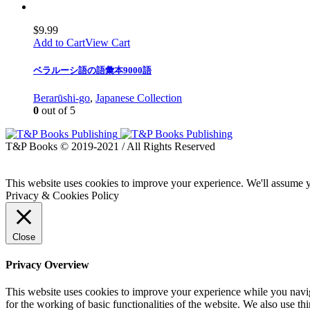
$
9.99
Add to Cart
View Cart
ベラルーシ語の語彙本9000語
Berarūshi-go
,
Japanese Collection
0
out of 5
T&P Books © 2019-2021 / All Rights Reserved
This website uses cookies to improve your experience. We'll assume yo
Privacy & Cookies Policy
Close
Privacy Overview
This website uses cookies to improve your experience while you naviga
for the working of basic functionalities of the website. We also use t