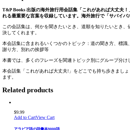
T&P Books 出版の海外旅行用会話集「これがあれば大
れる最重要な言葉を収録しています。海外旅行で「サバイバ
この会話集は、何かを聞きたいとき、道順を知りたいとき、
決してくれます。
本会話集に含まれるいくつかのトピック：道の聞き方、標識
謝り方、別れの挨拶等
本書では、多くのフレーズを関連トピック別にグループ分けし
本会話集「これがあれば大丈夫!」をどこでも持ち歩きまし
ます。
Related products
$
9.99
Add to Cart
View Cart
アラビア語の語彙本9000語