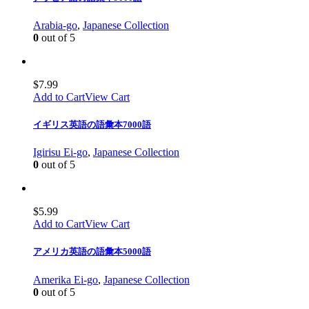
Arabia-go
,
Japanese Collection
0
out of 5
$
7.99
Add to Cart
View Cart
イギリス英語の語彙本7000語
Igirisu Ei-go
,
Japanese Collection
0
out of 5
$
5.99
Add to Cart
View Cart
アメリカ英語の語彙本5000語
Amerika Ei-go
,
Japanese Collection
0
out of 5