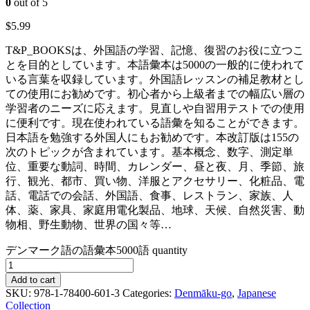
0
out of 5
$
5.99
T&P_BOOKSは、外国語の学習、記憶、復習のお役に立つこ
とを目的としています。本語彙本は5000の一般的に使われて
いる言葉を収録しています。外国語レッスンの補足教材とし
ての使用にお勧めです。初心者から上級者までの幅広い層の
学習者のニーズに応えます。見直しや自習用テストでの使用
に便利です。現在使われている語彙を知ることができます。
日本語を勉強する外国人にもお勧めです。本改訂版は155の
次のトピックが含まれています。基本概念、数字、測定単
位、重要な動詞、時間、カレンダー、昼と夜、月、季節、旅
行、観光、都市、買い物、洋服とアクセサリー、化粧品、電
話、電話での会話、外国語、食事、レストラン、家族、人
体、薬、家具、家庭用電化製品、地球、天候、自然災害、動
物相、野生動物、世界の国々等…
デンマーク語の語彙本5000語 quantity
Add to cart
SKU:
978-1-78400-601-3
Categories:
Denmāku-go
,
Japanese
Collection