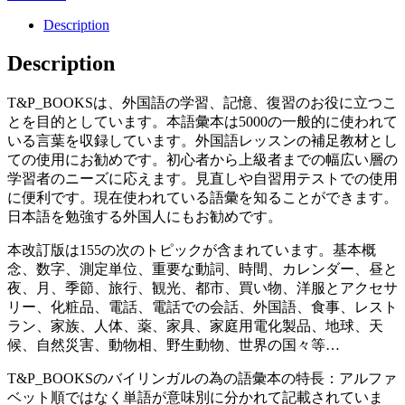
Description
Description
T&P_BOOKSは、外国語の学習、記憶、復習のお役に立つこ
とを目的としています。本語彙本は5000の一般的に使われて
いる言葉を収録しています。外国語レッスンの補足教材とし
ての使用にお勧めです。初心者から上級者までの幅広い層の
学習者のニーズに応えます。見直しや自習用テストでの使用
に便利です。現在使われている語彙を知ることができます。
日本語を勉強する外国人にもお勧めです。
本改訂版は155の次のトピックが含まれています。基本概
念、数字、測定単位、重要な動詞、時間、カレンダー、昼と
夜、月、季節、旅行、観光、都市、買い物、洋服とアクセサ
リー、化粧品、電話、電話での会話、外国語、食事、レスト
ラン、家族、人体、薬、家具、家庭用電化製品、地球、天
候、自然災害、動物相、野生動物、世界の国々等…
T&P_BOOKSのバイリンガルの為の語彙本の特長：アルファ
ベット順ではなく単語が意味別に分かれて記載されていま