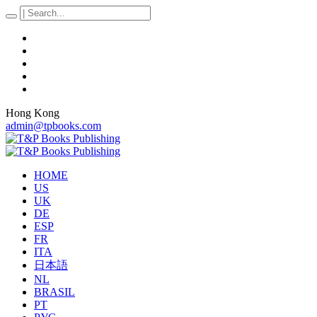
Hong Kong
admin@tpbooks.com
HOME
US
UK
DE
ESP
FR
ITA
日本語
NL
BRASIL
PT