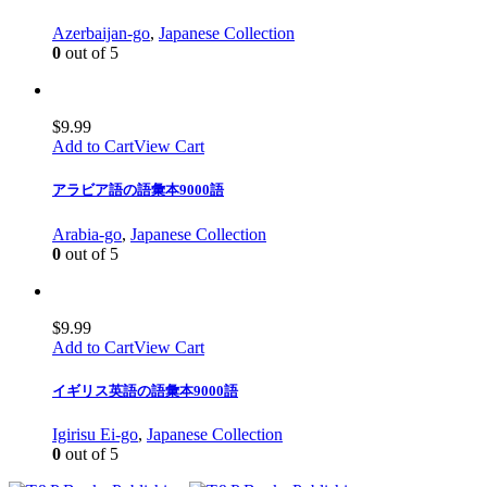
Azerbaijan-go
,
Japanese Collection
0
out of 5
$
9.99
Add to Cart
View Cart
アラビア語の語彙本9000語
Arabia-go
,
Japanese Collection
0
out of 5
$
9.99
Add to Cart
View Cart
イギリス英語の語彙本9000語
Igirisu Ei-go
,
Japanese Collection
0
out of 5