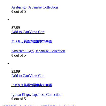
Arabia-go
,
Japanese Collection
0
out of 5
$
7.99
Add to Cart
View Cart
アメリカ英語の語彙本7000語
Amerika Ei-go
,
Japanese Collection
0
out of 5
$
3.99
Add to Cart
View Cart
イギリス英語の語彙本3000語
Igirisu Ei-go
,
Japanese Collection
0
out of 5