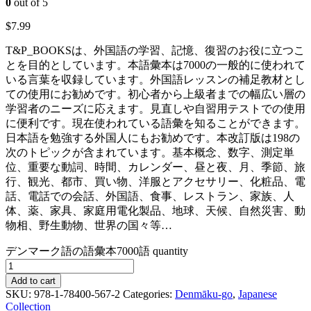
0
out of 5
$
7.99
T&P_BOOKSは、外国語の学習、記憶、復習のお役に立つこ
とを目的としています。本語彙本は7000の一般的に使われて
いる言葉を収録しています。外国語レッスンの補足教材とし
ての使用にお勧めです。初心者から上級者までの幅広い層の
学習者のニーズに応えます。見直しや自習用テストでの使用
に便利です。現在使われている語彙を知ることができます。
日本語を勉強する外国人にもお勧めです。本改訂版は198の
次のトピックが含まれています。基本概念、数字、測定単
位、重要な動詞、時間、カレンダー、昼と夜、月、季節、旅
行、観光、都市、買い物、洋服とアクセサリー、化粧品、電
話、電話での会話、外国語、食事、レストラン、家族、人
体、薬、家具、家庭用電化製品、地球、天候、自然災害、動
物相、野生動物、世界の国々等…
デンマーク語の語彙本7000語 quantity
Add to cart
SKU:
978-1-78400-567-2
Categories:
Denmāku-go
,
Japanese
Collection