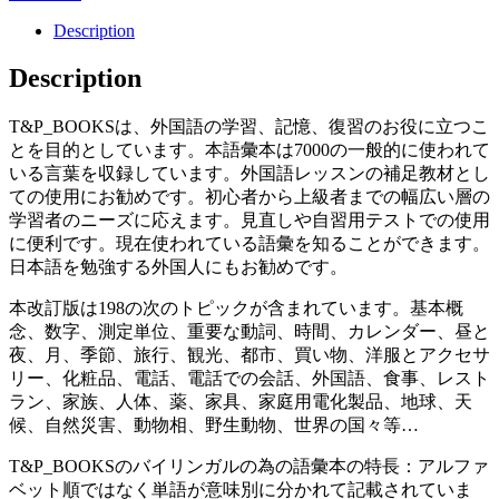
Description
Description
T&P_BOOKSは、外国語の学習、記憶、復習のお役に立つこ
とを目的としています。本語彙本は7000の一般的に使われて
いる言葉を収録しています。外国語レッスンの補足教材とし
ての使用にお勧めです。初心者から上級者までの幅広い層の
学習者のニーズに応えます。見直しや自習用テストでの使用
に便利です。現在使われている語彙を知ることができます。
日本語を勉強する外国人にもお勧めです。
本改訂版は198の次のトピックが含まれています。基本概
念、数字、測定単位、重要な動詞、時間、カレンダー、昼と
夜、月、季節、旅行、観光、都市、買い物、洋服とアクセサ
リー、化粧品、電話、電話での会話、外国語、食事、レスト
ラン、家族、人体、薬、家具、家庭用電化製品、地球、天
候、自然災害、動物相、野生動物、世界の国々等…
T&P_BOOKSのバイリンガルの為の語彙本の特長：アルファ
ベット順ではなく単語が意味別に分かれて記載されていま