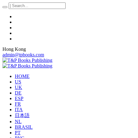
Hong Kong
admin@tpbooks.com
HOME
US
UK
DE
ESP
FR
ITA
日本語
NL
BRASIL
PT