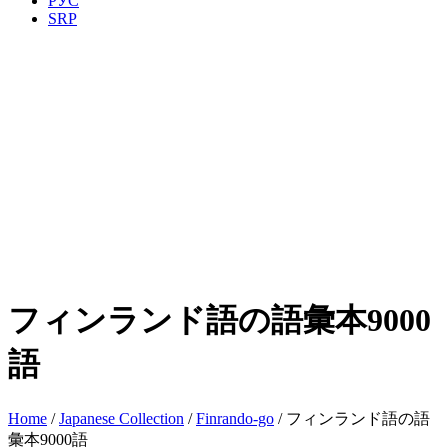
РУС
SRP
フィンランド語の語彙本9000
語
Home
/
Japanese Collection
/
Finrando-go
/ フィンランド語の語
彙本9000語