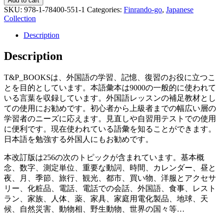
Add to cart
SKU:
978-1-78400-551-1
Categories:
Finrando-go
,
Japanese
Collection
Description
Description
T&P_BOOKSは、外国語の学習、記憶、復習のお役に立つこ
とを目的としています。本語彙本は9000の一般的に使われて
いる言葉を収録しています。外国語レッスンの補足教材とし
ての使用にお勧めです。初心者から上級者までの幅広い層の
学習者のニーズに応えます。見直しや自習用テストでの使用
に便利です。現在使われている語彙を知ることができます。
日本語を勉強する外国人にもお勧めです。
本改訂版は256の次のトピックが含まれています。基本概
念、数字、測定単位、重要な動詞、時間、カレンダー、昼と
夜、月、季節、旅行、観光、都市、買い物、洋服とアクセサ
リー、化粧品、電話、電話での会話、外国語、食事、レスト
ラン、家族、人体、薬、家具、家庭用電化製品、地球、天
候、自然災害、動物相、野生動物、世界の国々等…