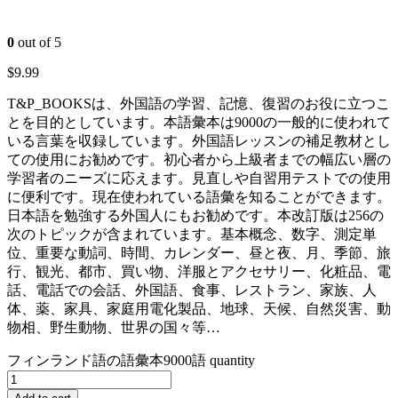
0
out of 5
$
9.99
T&P_BOOKSは、外国語の学習、記憶、復習のお役に立つこ
とを目的としています。本語彙本は9000の一般的に使われて
いる言葉を収録しています。外国語レッスンの補足教材とし
ての使用にお勧めです。初心者から上級者までの幅広い層の
学習者のニーズに応えます。見直しや自習用テストでの使用
に便利です。現在使われている語彙を知ることができます。
日本語を勉強する外国人にもお勧めです。本改訂版は256の
次のトピックが含まれています。基本概念、数字、測定単
位、重要な動詞、時間、カレンダー、昼と夜、月、季節、旅
行、観光、都市、買い物、洋服とアクセサリー、化粧品、電
話、電話での会話、外国語、食事、レストラン、家族、人
体、薬、家具、家庭用電化製品、地球、天候、自然災害、動
物相、野生動物、世界の国々等…
フィンランド語の語彙本9000語 quantity