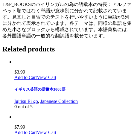
T&P_BOOKSのバイリンガルの為の語彙本の特長：アルファ
ベット順ではなく単語が意味別に分かれて記載されていま
す。見直しと自習でのテストを行いやすいように単語が3列
に分かれて表示されています。各テーマは、同様の単語を集
めた小さなブロックから構成されています。本語彙集には、
各外国語単語の一般的な翻訳語を載せています。
Related products
$
3.99
Add to Cart
View Cart
イギリス英語の語彙本3000語
Igirisu Ei-go
,
Japanese Collection
0
out of 5
$
7.99
Add to Cart
View Cart