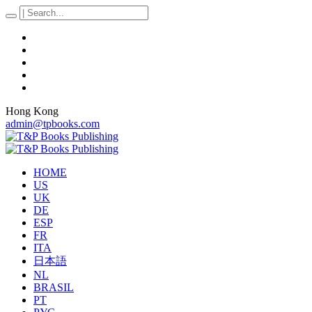
Hong Kong
admin@tpbooks.com
HOME
US
UK
DE
ESP
FR
ITA
日本語
NL
BRASIL
PT