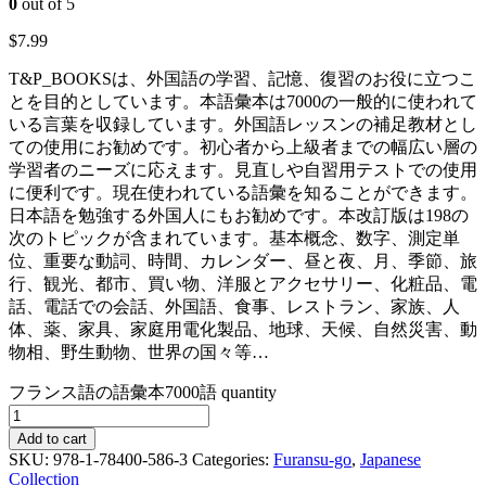
0
out of 5
$
7.99
T&P_BOOKSは、外国語の学習、記憶、復習のお役に立つこ
とを目的としています。本語彙本は7000の一般的に使われて
いる言葉を収録しています。外国語レッスンの補足教材とし
ての使用にお勧めです。初心者から上級者までの幅広い層の
学習者のニーズに応えます。見直しや自習用テストでの使用
に便利です。現在使われている語彙を知ることができます。
日本語を勉強する外国人にもお勧めです。本改訂版は198の
次のトピックが含まれています。基本概念、数字、測定単
位、重要な動詞、時間、カレンダー、昼と夜、月、季節、旅
行、観光、都市、買い物、洋服とアクセサリー、化粧品、電
話、電話での会話、外国語、食事、レストラン、家族、人
体、薬、家具、家庭用電化製品、地球、天候、自然災害、動
物相、野生動物、世界の国々等…
フランス語の語彙本7000語 quantity
Add to cart
SKU:
978-1-78400-586-3
Categories:
Furansu-go
,
Japanese
Collection