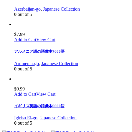
Azerbaijan-go
,
Japanese Collection
0
out of 5
$
7.99
Add to Cart
View Cart
アルメニア語の語彙本7000語
Arumenia-go
,
Japanese Collection
0
out of 5
$
9.99
Add to Cart
View Cart
イギリス英語の語彙本9000語
Igirisu Ei-go
,
Japanese Collection
0
out of 5