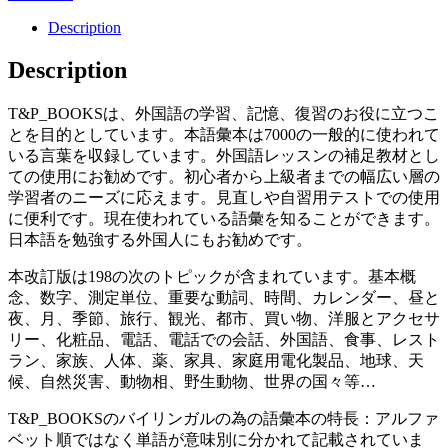
Description
Description
T&P_BOOKSは、外国語の学習、記憶、復習のお役に立つこ
とを目的としています。本語彙本は7000の一般的に使われて
いる言葉を収録しています。外国語レッスンの補足教材とし
ての使用にお勧めです。初心者から上級者までの幅広い層の
学習者のニーズに応えます。見直しや自習用テストでの使用
に便利です。現在使われている語彙を知ることができます。
日本語を勉強する外国人にもお勧めです。
本改訂版は198の次のトピックが含まれています。基本概
念、数字、測定単位、重要な動詞、時間、カレンダー、昼と
夜、月、季節、旅行、観光、都市、買い物、洋服とアクセサ
リー、化粧品、電話、電話での会話、外国語、食事、レスト
ラン、家族、人体、薬、家具、家庭用電化製品、地球、天
候、自然災害、動物相、野生動物、世界の国々等…
T&P_BOOKSのバイリンガルの為の語彙本の特長：アルファ
ベット順ではなく単語が意味別に分かれて記載されていま