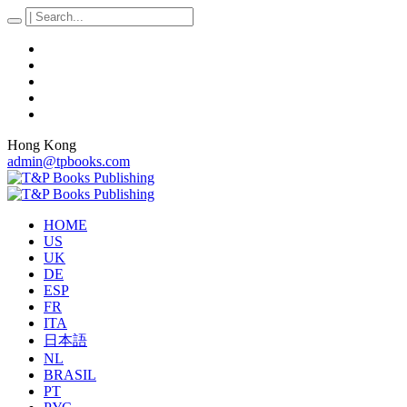
Hong Kong
admin@tpbooks.com
HOME
US
UK
DE
ESP
FR
ITA
日本語
NL
BRASIL
PT